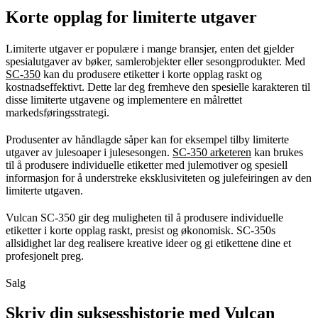
Korte opplag for limiterte utgaver
Limiterte utgaver er populære i mange bransjer, enten det gjelder
spesialutgaver av bøker, samlerobjekter eller sesongprodukter. Med
SC-350
kan du produsere etiketter i korte opplag raskt og
kostnadseffektivt. Dette lar deg fremheve den spesielle karakteren til
disse limiterte utgavene og implementere en målrettet
markedsføringsstrategi.
Produsenter av håndlagde såper kan for eksempel tilby limiterte
utgaver av julesoaper i julesesongen.
SC-350 arketeren
kan brukes
til å produsere individuelle etiketter med julemotiver og spesiell
informasjon for å understreke eksklusiviteten og julefeiringen av den
limiterte utgaven.
Vulcan SC-350 gir deg muligheten til å produsere individuelle
etiketter i korte opplag raskt, presist og økonomisk. SC-350s
allsidighet lar deg realisere kreative ideer og gi etikettene dine et
profesjonelt preg.
Salg
Skriv din suksesshistorie med Vulcan