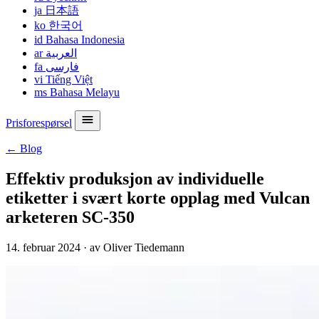
ja
日本語
ko
한국어
id
Bahasa Indonesia
ar
العربية
fa
فارسی
vi
Tiếng Việt
ms
Bahasa Melayu
Prisforespørsel
← Blog
Effektiv produksjon av individuelle
etiketter i svært korte opplag med Vulcan
arketeren SC-350
14. februar 2024
·
av Oliver Tiedemann