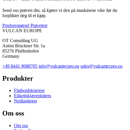
Send oss prøven din, så kjører vi den på maskinene våre før du
forplikter deg til et kjøp.
Prisforespørsel
Prøvetest
VULCAN
EUROPE
OT Consulting UG
Anton Bruckner Str. 1a
85276 Pfaffenhofen
Germany
+49 8441 9088705
info@vulcantecpro.eu
sales@vulcantecpro.eu
Produkter
Flatbordskjærere
Etikettskjæreplotters
Nedlastinger
Om oss
Om oss