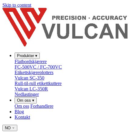
Skip to content
Produkter
▾
Flatbordskjærere
FC-500VC / FC-700VC
Etikettskjæreplotters
Vulcan SC-350
Rull-til-rull etikettkuttere
Vulcan LC-350R
Nedlastinger
Om oss
▾
Om oss
Forhandlere
Blog
Kontakt
NO