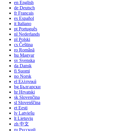
en
English
de
Deutsch
fr
Français
es
Español
it
Italiano
pt
Português
nl
Nederlands
pl
Polski
cs
Čeština
ro
Română
hu
Magyar
sv
Svenska
da
Dansk
fi
Suomi
no
Norsk
el
Ελληνικά
bg
Български
hr
Hrvatski
sk
Slovenčina
sl
Slovenščina
et
Eesti
lv
Latviešu
lt
Lietuvių
zh
中文
ru
Русский