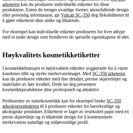
arketeren
kan du produsere individuelle etiketter for disse
produktene. Enten du trenger uvanlige former, iøynefallende design
eller personlig informasjon, gir
Vulcan SC-350
deg fleksibiliteten til
å gjøre etikettene dine unike og tiltalende.
For eksempel kan individuelle etiketter produseres for hver øltype
med et unikt design som fremhever de spesielle egenskapene til ølet.
Høykvalitets kosmetikketiketter
I kosmetikkbransjen er høykvalitets etiketter avgjørende for å vinne
kundenes tillit og styrke merkevareimaget. Med
SC-350 arketeren
kan du produsere etiketter med fine detaljer, presise skjærelinjer og
materialer av høy kvalitet. Dette lar deg presentere
kosmetikkproduktene dine profesjonelt og attraktivt.
Produsenter av naturkosmetikk kan for eksempel bruke
SC-350
arkeskjæreplotteren
til å produsere etiketter for bærekraftige og
økologiske produkter. Etikettene er laget av resirkulert papir med en
presis skjærelinje og et tiltalende design for å kommunisere
merkevarens naturlige og miljøvennlige profil.