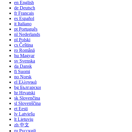
en
English
de
Deutsch
fr
Français
es
Español
it
Italiano
pt
Português
nl
Nederlands
pl
Polski
cs
Čeština
ro
Română
hu
Magyar
sv
Svenska
da
Dansk
fi
Suomi
no
Norsk
el
Ελληνικά
bg
Български
hr
Hrvatski
sk
Slovenčina
sl
Slovenščina
et
Eesti
lv
Latviešu
lt
Lietuvių
zh
中文
ru
Русский