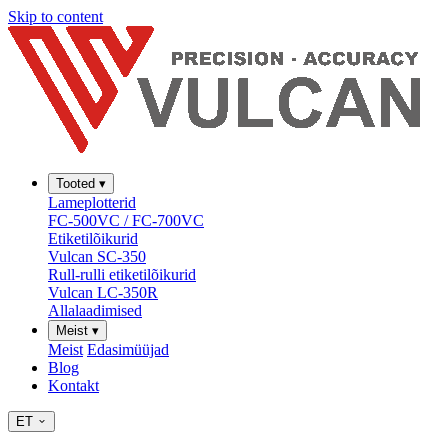
Skip to content
Tooted
▾
Lameplotterid
FC-500VC / FC-700VC
Etiketilõikurid
Vulcan SC-350
Rull-rulli etiketilõikurid
Vulcan LC-350R
Allalaadimised
Meist
▾
Meist
Edasimüüjad
Blog
Kontakt
ET