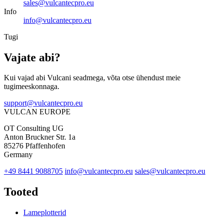
sales@vulcantecpro.eu
Info
info@vulcantecpro.eu
Tugi
Vajate abi?
Kui vajad abi Vulcani seadmega, võta otse ühendust meie
tugimeeskonnaga.
support@vulcantecpro.eu
VULCAN
EUROPE
OT Consulting UG
Anton Bruckner Str. 1a
85276 Pfaffenhofen
Germany
+49 8441 9088705
info@vulcantecpro.eu
sales@vulcantecpro.eu
Tooted
Lameplotterid