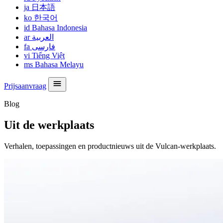
ja
日本語
ko
한국어
id
Bahasa Indonesia
ar
العربية
fa
فارسی
vi
Tiếng Việt
ms
Bahasa Melayu
Prijsaanvraag
Blog
Uit de werkplaats
Verhalen, toepassingen en productnieuws uit de Vulcan-werkplaats.