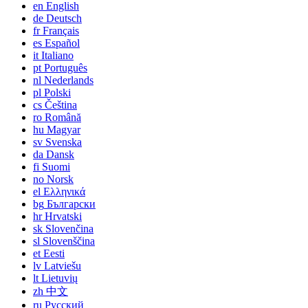
en
English
de
Deutsch
fr
Français
es
Español
it
Italiano
pt
Português
nl
Nederlands
pl
Polski
cs
Čeština
ro
Română
hu
Magyar
sv
Svenska
da
Dansk
fi
Suomi
no
Norsk
el
Ελληνικά
bg
Български
hr
Hrvatski
sk
Slovenčina
sl
Slovenščina
et
Eesti
lv
Latviešu
lt
Lietuvių
zh
中文
ru
Русский