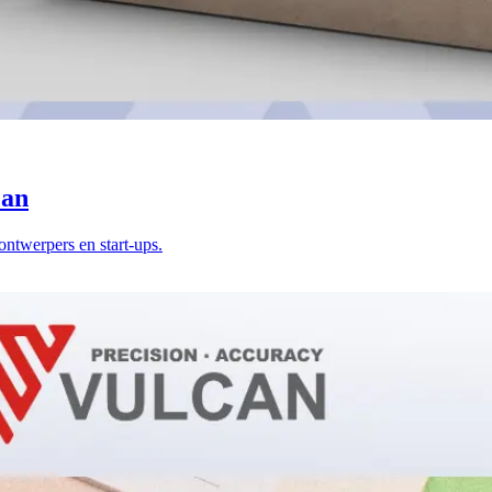
can
ntwerpers en start-ups.