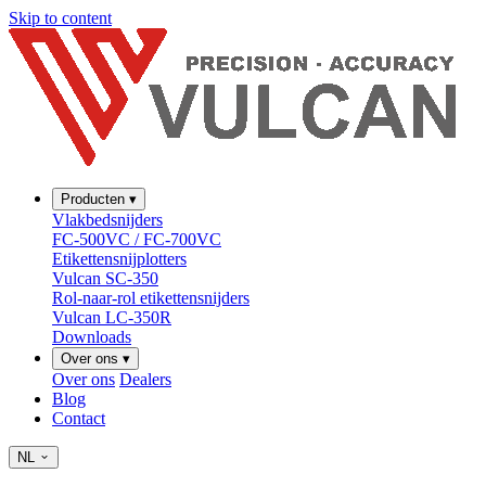
Skip to content
Producten
▾
Vlakbedsnijders
FC-500VC / FC-700VC
Etikettensnijplotters
Vulcan SC-350
Rol-naar-rol etikettensnijders
Vulcan LC-350R
Downloads
Over ons
▾
Over ons
Dealers
Blog
Contact
NL