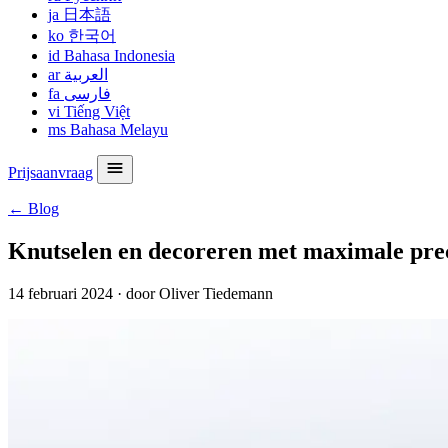
ja
日本語
ko
한국어
id
Bahasa Indonesia
ar
العربية
fa
فارسی
vi
Tiếng Việt
ms
Bahasa Melayu
Prijsaanvraag
← Blog
Knutselen en decoreren met maximale preci
14 februari 2024
·
door Oliver Tiedemann