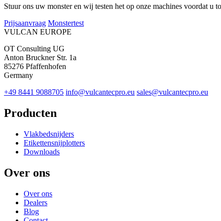
Stuur ons uw monster en wij testen het op onze machines voordat u t
Prijsaanvraag
Monstertest
VULCAN
EUROPE
OT Consulting UG
Anton Bruckner Str. 1a
85276 Pfaffenhofen
Germany
+49 8441 9088705
info@vulcantecpro.eu
sales@vulcantecpro.eu
Producten
Vlakbedsnijders
Etikettensnijplotters
Downloads
Over ons
Over ons
Dealers
Blog
Contact