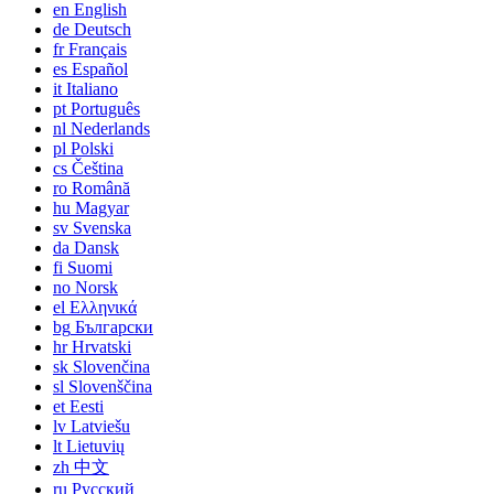
en
English
de
Deutsch
fr
Français
es
Español
it
Italiano
pt
Português
nl
Nederlands
pl
Polski
cs
Čeština
ro
Română
hu
Magyar
sv
Svenska
da
Dansk
fi
Suomi
no
Norsk
el
Ελληνικά
bg
Български
hr
Hrvatski
sk
Slovenčina
sl
Slovenščina
et
Eesti
lv
Latviešu
lt
Lietuvių
zh
中文
ru
Русский