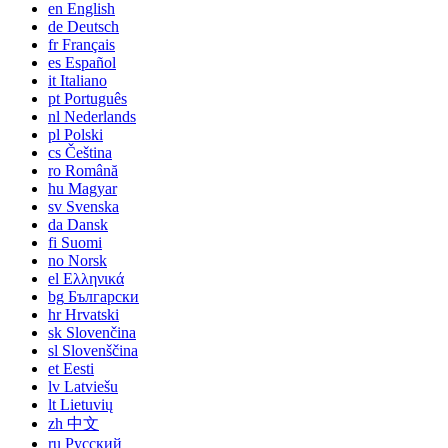
en
English
de
Deutsch
fr
Français
es
Español
it
Italiano
pt
Português
nl
Nederlands
pl
Polski
cs
Čeština
ro
Română
hu
Magyar
sv
Svenska
da
Dansk
fi
Suomi
no
Norsk
el
Ελληνικά
bg
Български
hr
Hrvatski
sk
Slovenčina
sl
Slovenščina
et
Eesti
lv
Latviešu
lt
Lietuvių
zh
中文
ru
Русский