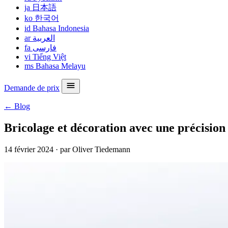
ja
日本語
ko
한국어
id
Bahasa Indonesia
ar
العربية
fa
فارسی
vi
Tiếng Việt
ms
Bahasa Melayu
Demande de prix
← Blog
Bricolage et décoration avec une précisio
14 février 2024
·
par Oliver Tiedemann