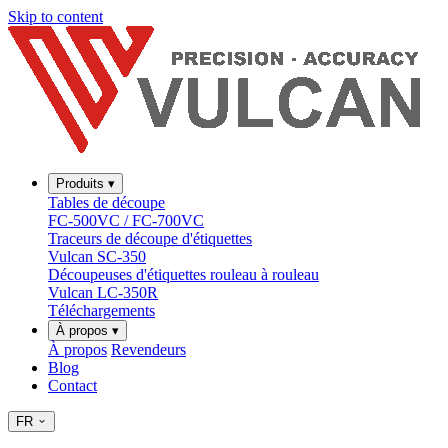
Skip to content
Produits
▾
Tables de découpe
FC-500VC / FC-700VC
Traceurs de découpe d'étiquettes
Vulcan SC-350
Découpeuses d'étiquettes rouleau à rouleau
Vulcan LC-350R
Téléchargements
À propos
▾
À propos
Revendeurs
Blog
Contact
FR