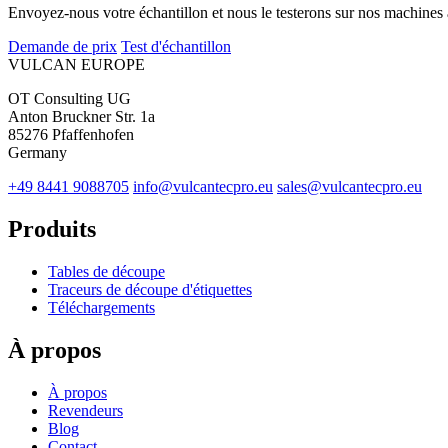
Envoyez-nous votre échantillon et nous le testerons sur nos machines 
Demande de prix
Test d'échantillon
VULCAN
EUROPE
OT Consulting UG
Anton Bruckner Str. 1a
85276 Pfaffenhofen
Germany
+49 8441 9088705
info@vulcantecpro.eu
sales@vulcantecpro.eu
Produits
Tables de découpe
Traceurs de découpe d'étiquettes
Téléchargements
À propos
À propos
Revendeurs
Blog
Contact