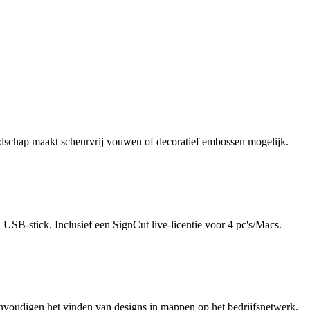
reedschap maakt scheurvrij vouwen of decoratief embossen mogelijk.
SB-stick. Inclusief een SignCut live-licentie voor 4 pc's/Macs.
nvoudigen het vinden van designs in mappen op het bedrijfsnetwerk.