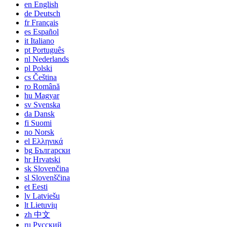
en
English
de
Deutsch
fr
Français
es
Español
it
Italiano
pt
Português
nl
Nederlands
pl
Polski
cs
Čeština
ro
Română
hu
Magyar
sv
Svenska
da
Dansk
fi
Suomi
no
Norsk
el
Ελληνικά
bg
Български
hr
Hrvatski
sk
Slovenčina
sl
Slovenščina
et
Eesti
lv
Latviešu
lt
Lietuvių
zh
中文
ru
Русский