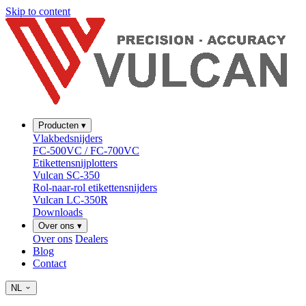
Skip to content
Producten
▾
Vlakbedsnijders
FC-500VC / FC-700VC
Etikettensnijplotters
Vulcan SC-350
Rol-naar-rol etikettensnijders
Vulcan LC-350R
Downloads
Over ons
▾
Over ons
Dealers
Blog
Contact
NL