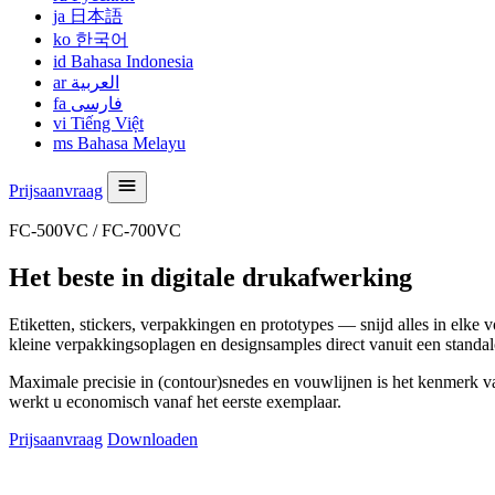
ja
日本語
ko
한국어
id
Bahasa Indonesia
ar
العربية
fa
فارسی
vi
Tiếng Việt
ms
Bahasa Melayu
Prijsaanvraag
FC-500VC / FC-700VC
Het beste in digitale drukafwerking
Etiketten, stickers, verpakkingen en prototypes — snijd alles in e
kleine verpakkingsoplagen en designsamples direct vanuit een standal
Maximale precisie in (contour)snedes en vouwlijnen is het kenmerk 
werkt u economisch vanaf het eerste exemplaar.
Prijsaanvraag
Downloaden