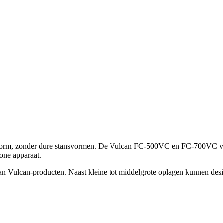
lke vorm, zonder dure stansvormen. De Vulcan FC-500VC en FC-700VC vl
one apparaat.
van Vulcan-producten. Naast kleine tot middelgrote oplagen kunnen de