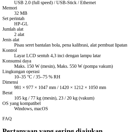
USB 2.0 (full speed) / USB-Stick / Ethernet
Memori
32 MB
Set perintah
HP-GL
Jumlah alat
2 alat
Jenis alat
Pisau seret bantalan bola, pena kalibrasi, alat pembuat lipatan
Kontrol
Layar LCD sentuh 4,3 inci dengan lampu latar
Konsumsi daya
Maks. 150 W (mesin), Maks. 550 W (pompa vakum)
Lingkungan operasi
10–35 °C / 35–75 % RH
Dimensi
981 × 977 × 1047 mm / 1420 × 1212 × 1050 mm
Berat
105 kg / 77 kg (mesin), 23 / 20 kg (vakum)
OS yang kompatibel
Windows, macOS
FAQ
Pertanyaan yang sering diajukan