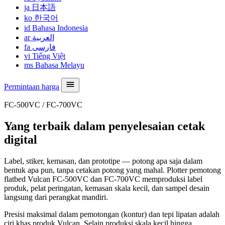
ja
日本語
ko
한국어
id
Bahasa Indonesia
ar
العربية
fa
فارسی
vi
Tiếng Việt
ms
Bahasa Melayu
Permintaan harga
FC-500VC / FC-700VC
Yang terbaik dalam penyelesaian cetak
digital
Label, stiker, kemasan, dan prototipe — potong apa saja dalam
bentuk apa pun, tanpa cetakan potong yang mahal. Plotter pemotong
flatbed Vulcan FC-500VC dan FC-700VC memproduksi label
produk, pelat peringatan, kemasan skala kecil, dan sampel desain
langsung dari perangkat mandiri.
Presisi maksimal dalam pemotongan (kontur) dan tepi lipatan adalah
ciri khas produk Vulcan. Selain produksi skala kecil hingga