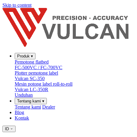
Skip to content
Produk
▾
Pemotong flatbed
FC-500VC / FC-700VC
Plotter pemotong label
Vulcan SC-350
Mesin potong label roll-to-roll
Vulcan LC-350R
Unduhan
Tentang kami
▾
Tentang kami
Dealer
Blog
Kontak
ID