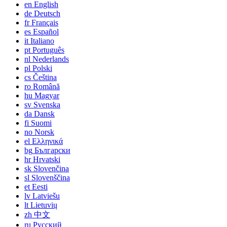
en
English
de
Deutsch
fr
Français
es
Español
it
Italiano
pt
Português
nl
Nederlands
pl
Polski
cs
Čeština
ro
Română
hu
Magyar
sv
Svenska
da
Dansk
fi
Suomi
no
Norsk
el
Ελληνικά
bg
Български
hr
Hrvatski
sk
Slovenčina
sl
Slovenščina
et
Eesti
lv
Latviešu
lt
Lietuvių
zh
中文
ru
Русский