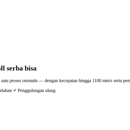
ll serba bisa
lam satu proses otomatis — dengan kecepatan hingga 1100 mm/s serta pe
elahan
Penggulungan ulang