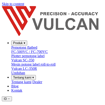
Skip to content
Produk
▾
Pemotong flatbed
FC-500VC / FC-700VC
Plotter pemotong label
Vulcan SC-350
Mesin potong label roll-to-roll
Vulcan LC-350R
Unduhan
Tentang kami
▾
Tentang kami
Dealer
Blog
Kontak
ID