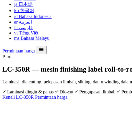
ja
日本語
ko
한국어
id
Bahasa Indonesia
ar
العربية
fa
فارسی
vi
Tiếng Việt
ms
Bahasa Melayu
Permintaan harga
Baru
LC-350R — mesin finishing label roll-to-ro
Laminasi, die cutting, pelepasan limbah, slitting, dan rewinding da
Laminasi dingin & panas
Die-cut
Pengupasan limbah
Pemb
Kenali LC-350R
Permintaan harga