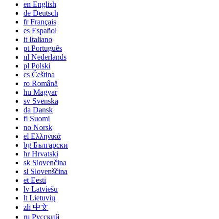
en
English
de
Deutsch
fr
Français
es
Español
it
Italiano
pt
Português
nl
Nederlands
pl
Polski
cs
Čeština
ro
Română
hu
Magyar
sv
Svenska
da
Dansk
fi
Suomi
no
Norsk
el
Ελληνικά
bg
Български
hr
Hrvatski
sk
Slovenčina
sl
Slovenščina
et
Eesti
lv
Latviešu
lt
Lietuvių
zh
中文
ru
Русский