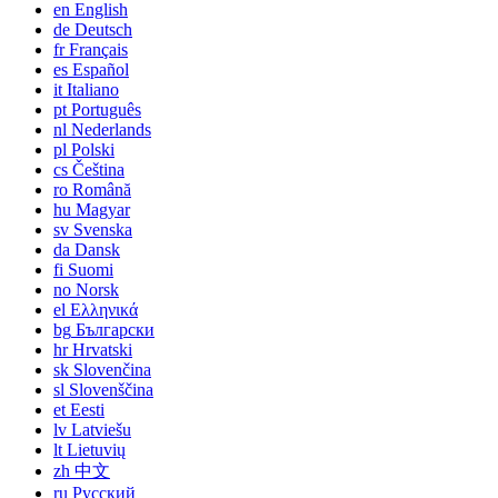
en
English
de
Deutsch
fr
Français
es
Español
it
Italiano
pt
Português
nl
Nederlands
pl
Polski
cs
Čeština
ro
Română
hu
Magyar
sv
Svenska
da
Dansk
fi
Suomi
no
Norsk
el
Ελληνικά
bg
Български
hr
Hrvatski
sk
Slovenčina
sl
Slovenščina
et
Eesti
lv
Latviešu
lt
Lietuvių
zh
中文
ru
Русский