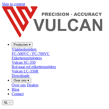
Skip to content
Producten
▾
Vlakbedsnijders
FC-500VC / FC-700VC
Etikettensnijplotters
Vulcan SC-350
Rol-naar-rol etikettensnijders
Vulcan LC-350R
Downloads
Over ons
▾
Over ons
Dealers
Blog
Contact
NL