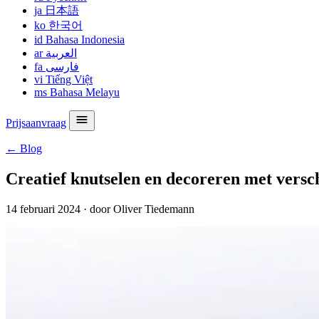
ja
日本語
ko
한국어
id
Bahasa Indonesia
ar
العربية
fa
فارسی
vi
Tiếng Việt
ms
Bahasa Melayu
Prijsaanvraag
← Blog
Creatief knutselen en decoreren met versc
14 februari 2024
·
door Oliver Tiedemann