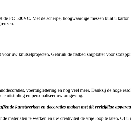
 met de FC-500VC. Met de scherpe, hoogwaardige messen kunt u karton i
grenzen.
r uw knutselprojecten. Gebruik de flatbed snijplotter voor stofapplic
nddecoraties, voertuiglettering en nog veel meer. Dankzij de hoge res
le uitstraling en personaliseer uw omgeving.
uffende kunstwerken en decoraties maken met dit veelzijdige apparaa
de materialen te werken en uw creativiteit de vrije loop te laten. Of u