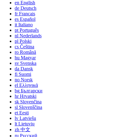
en
English
de
Deutsch
fr
Français
es
Español
it
Italiano
pt
Português
nl
Nederlands
pl
Polski
cs
Čeština
ro
Română
hu
Magyar
sv
Svenska
da
Dansk
fi
Suomi
no
Norsk
el
Ελληνικά
bg
Български
hr
Hrvatski
sk
Slovenčina
sl
Slovenščina
et
Eesti
lv
Latviešu
lt
Lietuvių
zh
中文
ru
Русский