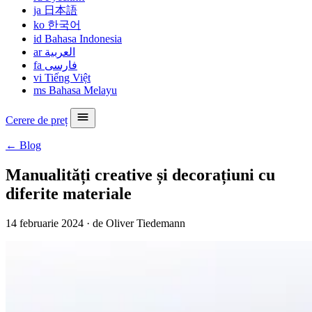
ja
日本語
ko
한국어
id
Bahasa Indonesia
ar
العربية
fa
فارسی
vi
Tiếng Việt
ms
Bahasa Melayu
Cerere de preț
← Blog
Manualități creative și decorațiuni cu
diferite materiale
14 februarie 2024
·
de Oliver Tiedemann