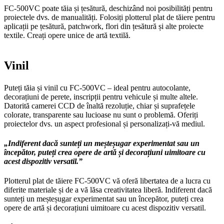
FC-500VC poate tăia și țesătură, deschizând noi posibilități pentru
proiectele dvs. de manualități. Folosiți plotterul plat de tăiere pentru
aplicații pe țesătură, patchwork, flori din țesătură și alte proiecte
textile. Creați opere unice de artă textilă.
Vinil
Puteți tăia și vinil cu FC-500VC – ideal pentru autocolante,
decorațiuni de perete, inscripții pentru vehicule și multe altele.
Datorită camerei CCD de înaltă rezoluție, chiar și suprafețele
colorate, transparente sau lucioase nu sunt o problemă. Oferiți
proiectelor dvs. un aspect profesional și personalizați-vă mediul.
„Indiferent dacă sunteți un meșteșugar experimentat sau un
începător, puteți crea opere de artă și decorațiuni uimitoare cu
acest dispozitiv versatil.”
Plotterul plat de tăiere FC-500VC vă oferă libertatea de a lucra cu
diferite materiale și de a vă lăsa creativitatea liberă. Indiferent dacă
sunteți un meșteșugar experimentat sau un începător, puteți crea
opere de artă și decorațiuni uimitoare cu acest dispozitiv versatil.