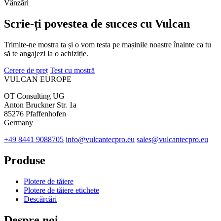
Vânzări
Scrie-ți povestea de succes cu Vulcan
Trimite-ne mostra ta și o vom testa pe mașinile noastre înainte ca tu
să te angajezi la o achiziție.
Cerere de preț
Test cu mostră
VULCAN
EUROPE
OT Consulting UG
Anton Bruckner Str. 1a
85276 Pfaffenhofen
Germany
+49 8441 9088705
info@vulcantecpro.eu
sales@vulcantecpro.eu
Produse
Plotere de tăiere
Plotere de tăiere etichete
Descărcări
Despre noi