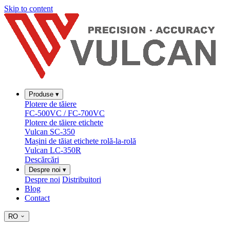
Skip to content
Produse
▾
Plotere de tăiere
FC-500VC / FC-700VC
Plotere de tăiere etichete
Vulcan SC-350
Mașini de tăiat etichete rolă-la-rolă
Vulcan LC-350R
Descărcări
Despre noi
▾
Despre noi
Distribuitori
Blog
Contact
RO