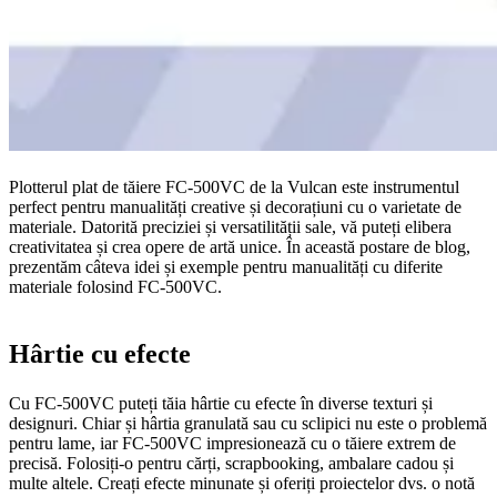
Plotterul plat de tăiere FC-500VC de la Vulcan este instrumentul
perfect pentru manualități creative și decorațiuni cu o varietate de
materiale. Datorită preciziei și versatilității sale, vă puteți elibera
creativitatea și crea opere de artă unice. În această postare de blog,
prezentăm câteva idei și exemple pentru manualități cu diferite
materiale folosind FC-500VC.
Hârtie cu efecte
Cu FC-500VC puteți tăia hârtie cu efecte în diverse texturi și
designuri. Chiar și hârtia granulată sau cu sclipici nu este o problemă
pentru lame, iar FC-500VC impresionează cu o tăiere extrem de
precisă. Folosiți-o pentru cărți, scrapbooking, ambalare cadou și
multe altele. Creați efecte minunate și oferiți proiectelor dvs. o notă