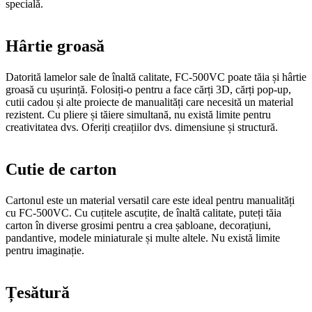
specială.
Hârtie groasă
Datorită lamelor sale de înaltă calitate, FC-500VC poate tăia și hârtie
groasă cu ușurință. Folosiți-o pentru a face cărți 3D, cărți pop-up,
cutii cadou și alte proiecte de manualități care necesită un material
rezistent. Cu pliere și tăiere simultană, nu există limite pentru
creativitatea dvs. Oferiți creațiilor dvs. dimensiune și structură.
Cutie de carton
Cartonul este un material versatil care este ideal pentru manualități
cu FC-500VC. Cu cuțitele ascuțite, de înaltă calitate, puteți tăia
carton în diverse grosimi pentru a crea șabloane, decorațiuni,
pandantive, modele miniaturale și multe altele. Nu există limite
pentru imaginație.
Țesătură