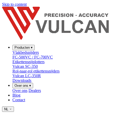
Skip to content
Producten
▾
Vlakbedsnijders
FC-500VC / FC-700VC
Etikettensnijplotters
Vulcan SC-350
Rol-naar-rol etikettensnijders
Vulcan LC-350R
Downloads
Over ons
▾
Over ons
Dealers
Blog
Contact
NL