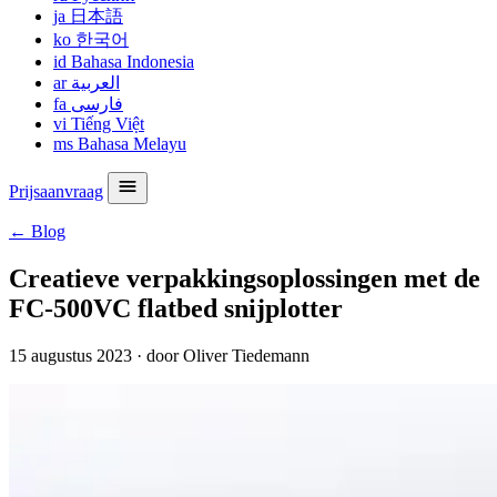
ja
日本語
ko
한국어
id
Bahasa Indonesia
ar
العربية
fa
فارسی
vi
Tiếng Việt
ms
Bahasa Melayu
Prijsaanvraag
← Blog
Creatieve verpakkingsoplossingen met de
FC-500VC flatbed snijplotter
15 augustus 2023
·
door Oliver Tiedemann