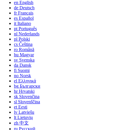
en
English
de
Deutsch
fr
Français
es
Español
it
Italiano
pt
Português
nl
Nederlands
pl
Polski
cs
Čeština
ro
Română
hu
Magyar
sv
Svenska
da
Dansk
fi
Suomi
no
Norsk
el
Ελληνικά
bg
Български
hr
Hrvatski
sk
Slovenčina
sl
Slovenščina
et
Eesti
lv
Latviešu
lt
Lietuvių
zh
中文
ru
Русский