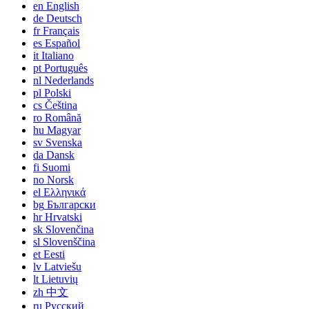
en
English
de
Deutsch
fr
Français
es
Español
it
Italiano
pt
Português
nl
Nederlands
pl
Polski
cs
Čeština
ro
Română
hu
Magyar
sv
Svenska
da
Dansk
fi
Suomi
no
Norsk
el
Ελληνικά
bg
Български
hr
Hrvatski
sk
Slovenčina
sl
Slovenščina
et
Eesti
lv
Latviešu
lt
Lietuvių
zh
中文
ru
Русский