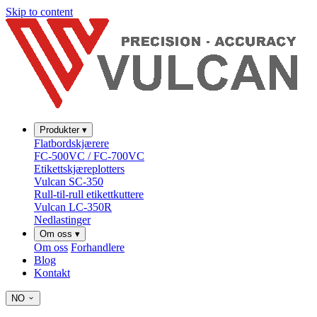
Skip to content
Produkter
▾
Flatbordskjærere
FC-500VC / FC-700VC
Etikettskjæreplotters
Vulcan SC-350
Rull-til-rull etikettkuttere
Vulcan LC-350R
Nedlastinger
Om oss
▾
Om oss
Forhandlere
Blog
Kontakt
NO