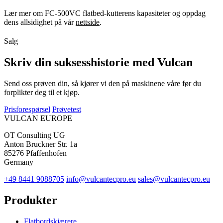
Lær mer om FC-500VC flatbed-kutterens kapasiteter og oppdag
dens allsidighet på vår
nettside
.
Salg
Skriv din suksesshistorie med Vulcan
Send oss prøven din, så kjører vi den på maskinene våre før du
forplikter deg til et kjøp.
Prisforespørsel
Prøvetest
VULCAN
EUROPE
OT Consulting UG
Anton Bruckner Str. 1a
85276 Pfaffenhofen
Germany
+49 8441 9088705
info@vulcantecpro.eu
sales@vulcantecpro.eu
Produkter
Flatbordskjærere