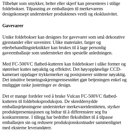
Tilbehør som smykker, belter eller skjerf kan presenteres i stilige
foldebokser. Tilpasning av emballasjen til merkevarens
designkonsept understreker produktenes verdi og eksklusivitet.
Gavevarer
Unike foldebokser kan designes for gavevarer som små dekorative
gjenstander eller suvenirer. Ulike materialer, farger og
etterbehandlingsteknikker kan brukes til å lage personlig
gaveemballasje som understreker den spesielle anledningen.
Med FC-500VC flatbed-kutteren kan foldebokser i ulike former og
størrelser kuttes nøyaktig og effektivt. Det høyoppløselige CCD-
kameraet oppdager trykkemerker og posisjonerer snittene nøyaktig.
Det intuitive berøringsskjermgrensesnittet gjør betjeningen enkel og
muliggjør raske justeringer av design.
Det er mange fordeler ved å bruke Vulcan FC-500VC flatbed-
kutteren til foldeboksproduksjon. De skreddersydde
emballasjeløsningene understreker merkevareidentiteten, styrker
produktpresentasjonen og bidrar til å differensiere seg fra
konkurrentene. I tillegg har bedrifter fleksibilitet til å tilpasse
emballasjen sin og redusere produksjonskostnader sammenlignet
med eksterne leverandører.