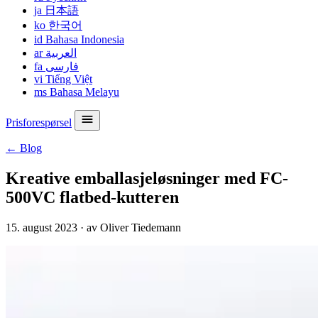
ja
日本語
ko
한국어
id
Bahasa Indonesia
ar
العربية
fa
فارسی
vi
Tiếng Việt
ms
Bahasa Melayu
Prisforespørsel
← Blog
Kreative emballasjeløsninger med FC-
500VC flatbed-kutteren
15. august 2023
·
av Oliver Tiedemann