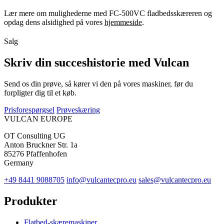
Lær mere om mulighederne med FC-500VC fladbedsskæreren og
opdag dens alsidighed på vores
hjemmeside
.
Salg
Skriv din succeshistorie med Vulcan
Send os din prøve, så kører vi den på vores maskiner, før du
forpligter dig til et køb.
Prisforespørgsel
Prøveskæring
VULCAN
EUROPE
OT Consulting UG
Anton Bruckner Str. 1a
85276 Pfaffenhofen
Germany
+49 8441 9088705
info@vulcantecpro.eu
sales@vulcantecpro.eu
Produkter
Flatbed-skæremaskiner