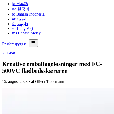
ja
日本語
ko
한국어
id
Bahasa Indonesia
ar
العربية
fa
فارسی
vi
Tiếng Việt
ms
Bahasa Melayu
Prisforespørgsel
← Blog
Kreative emballageløsninger med FC-
500VC fladbedsskæreren
15. august 2023
·
af Oliver Tiedemann