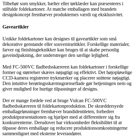
Tilbehør som smykker, bælter eller tørklæder kan præsenteres i
stilfulde foldekartoner. At matche emballagen med brandets
designkoncept fremhæver produkternes værdi og eksklusivitet.
Gaveartikler
Unikke foldekartoner kan designes til gaveartikler som små
dekorative genstande eller souveniraritikler. Forskellige materialer,
farver og finishingteknikker kan bruges til at skabe personlig
gaveindpakning, der understreger den særlige lejlighed.
Med FC-500VC fladbedsskæreren kan foldekartoner i forskellige
former og størrelser skæres nøjagtigt og effektivt. Det højopløselige
CCD-kamera registrerer trykmærker og placerer snittene nøjagtigt.
Den intuitive berøringsskærmsgrænseflade gør betjeningen nem og
giver mulighed for hurtige tilpasninger af designs.
Der er mange fordele ved at bruge Vulcan FC-500VC
fladbedsskæreren til foldekartonproduktion. De skræddersyede
emballageløsninger fremhæver brandidentiteten, forbedrer
produktpræsentationen og hjælper med at differentiere sig fra
konkurrenterne. Derudover har virksomheder fleksibilitet til at
tilpasse deres emballage og reducere produktionsomkostningerne
sammenlignet med eksterne leverandører.