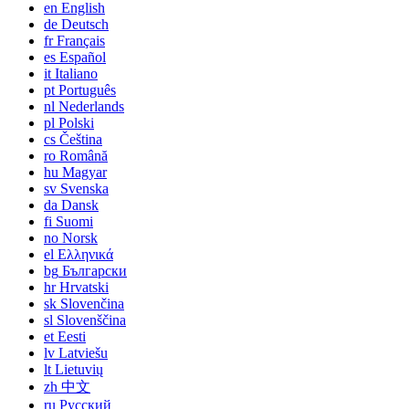
en
English
de
Deutsch
fr
Français
es
Español
it
Italiano
pt
Português
nl
Nederlands
pl
Polski
cs
Čeština
ro
Română
hu
Magyar
sv
Svenska
da
Dansk
fi
Suomi
no
Norsk
el
Ελληνικά
bg
Български
hr
Hrvatski
sk
Slovenčina
sl
Slovenščina
et
Eesti
lv
Latviešu
lt
Lietuvių
zh
中文
ru
Русский