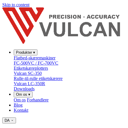
Skip to content
Produkter
▾
Flatbed-skæremaskiner
FC-500VC / FC-700VC
Etiketskæreplotters
Vulcan SC-350
Rulle-til-rulle etiketskærere
Vulcan LC-350R
Downloads
Om os
▾
Om os
Forhandlere
Blog
Kontakt
DA