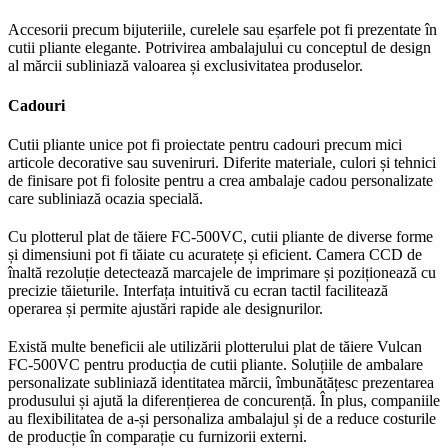
Accesorii precum bijuteriile, curelele sau eșarfele pot fi prezentate în
cutii pliante elegante. Potrivirea ambalajului cu conceptul de design
al mărcii subliniază valoarea și exclusivitatea produselor.
Cadouri
Cutii pliante unice pot fi proiectate pentru cadouri precum mici
articole decorative sau suveniruri. Diferite materiale, culori și tehnici
de finisare pot fi folosite pentru a crea ambalaje cadou personalizate
care subliniază ocazia specială.
Cu plotterul plat de tăiere FC-500VC, cutii pliante de diverse forme
și dimensiuni pot fi tăiate cu acuratețe și eficient. Camera CCD de
înaltă rezoluție detectează marcajele de imprimare și poziționează cu
precizie tăieturile. Interfața intuitivă cu ecran tactil facilitează
operarea și permite ajustări rapide ale designurilor.
Există multe beneficii ale utilizării plotterului plat de tăiere Vulcan
FC-500VC pentru producția de cutii pliante. Soluțiile de ambalare
personalizate subliniază identitatea mărcii, îmbunătățesc prezentarea
produsului și ajută la diferențierea de concurență. În plus, companiile
au flexibilitatea de a-și personaliza ambalajul și de a reduce costurile
de producție în comparație cu furnizorii externi.