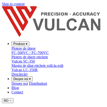
Skip to content
Produse
▾
Plotere de tăiere
FC-500VC / FC-700VC
Plotere de tăiere etichete
Vulcan SC-350
Mașini de tăiat etichete rolă-la-rolă
Vulcan LC-350R
Descărcări
Despre noi
▾
Despre noi
Distribuitori
Blog
Contact
RO