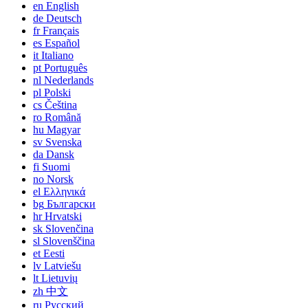
en
English
de
Deutsch
fr
Français
es
Español
it
Italiano
pt
Português
nl
Nederlands
pl
Polski
cs
Čeština
ro
Română
hu
Magyar
sv
Svenska
da
Dansk
fi
Suomi
no
Norsk
el
Ελληνικά
bg
Български
hr
Hrvatski
sk
Slovenčina
sl
Slovenščina
et
Eesti
lv
Latviešu
lt
Lietuvių
zh
中文
ru
Русский