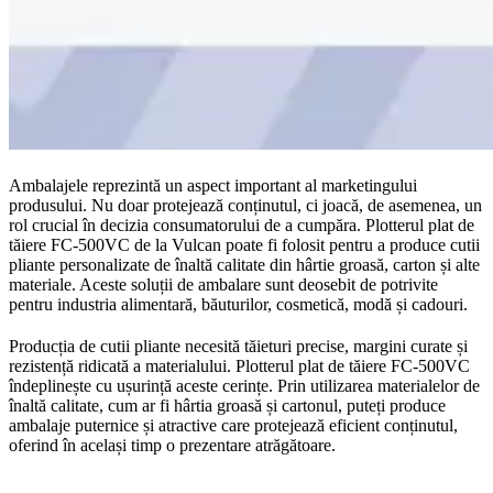
Ambalajele reprezintă un aspect important al marketingului
produsului. Nu doar protejează conținutul, ci joacă, de asemenea, un
rol crucial în decizia consumatorului de a cumpăra. Plotterul plat de
tăiere FC-500VC de la Vulcan poate fi folosit pentru a produce cutii
pliante personalizate de înaltă calitate din hârtie groasă, carton și alte
materiale. Aceste soluții de ambalare sunt deosebit de potrivite
pentru industria alimentară, băuturilor, cosmetică, modă și cadouri.
Producția de cutii pliante necesită tăieturi precise, margini curate și
rezistență ridicată a materialului. Plotterul plat de tăiere FC-500VC
îndeplinește cu ușurință aceste cerințe. Prin utilizarea materialelor de
înaltă calitate, cum ar fi hârtia groasă și cartonul, puteți produce
ambalaje puternice și atractive care protejează eficient conținutul,
oferind în același timp o prezentare atrăgătoare.