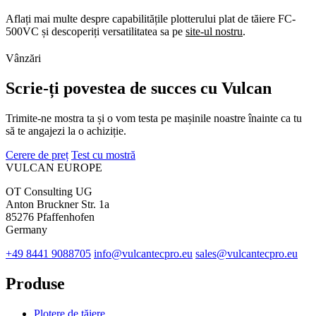
Aflați mai multe despre capabilitățile plotterului plat de tăiere FC-
500VC și descoperiți versatilitatea sa pe
site-ul nostru
.
Vânzări
Scrie-ți povestea de succes cu Vulcan
Trimite-ne mostra ta și o vom testa pe mașinile noastre înainte ca tu
să te angajezi la o achiziție.
Cerere de preț
Test cu mostră
VULCAN
EUROPE
OT Consulting UG
Anton Bruckner Str. 1a
85276 Pfaffenhofen
Germany
+49 8441 9088705
info@vulcantecpro.eu
sales@vulcantecpro.eu
Produse
Plotere de tăiere