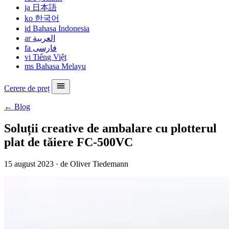
ja
日本語
ko
한국어
id
Bahasa Indonesia
ar
العربية
fa
فارسی
vi
Tiếng Việt
ms
Bahasa Melayu
Cerere de preț
← Blog
Soluții creative de ambalare cu plotterul
plat de tăiere FC-500VC
15 august 2023
·
de Oliver Tiedemann