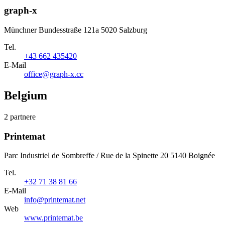
graph-x
Münchner Bundesstraße 121a 5020 Salzburg
Tel.
+43 662 435420
E-Mail
office@graph-x.cc
Belgium
2 partnere
Printemat
Parc Industriel de Sombreffe / Rue de la Spinette 20 5140 Boignée
Tel.
+32 71 38 81 66
E-Mail
info@printemat.net
Web
www.printemat.be