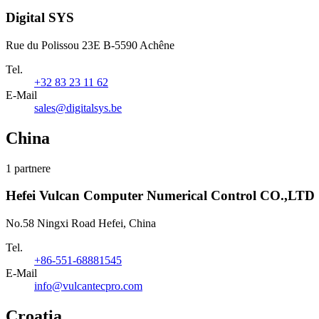
Digital SYS
Rue du Polissou 23E B-5590 Achêne
Tel.
+32 83 23 11 62
E-Mail
sales@digitalsys.be
China
1 partnere
Hefei Vulcan Computer Numerical Control CO.,LTD
No.58 Ningxi Road Hefei, China
Tel.
+86-551-68881545
E-Mail
info@vulcantecpro.com
Croatia