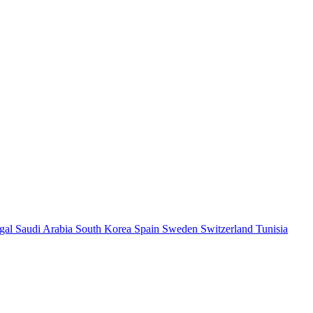
ugal
Saudi Arabia
South Korea
Spain
Sweden
Switzerland
Tunisia