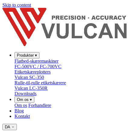
Skip to content
Produkter
▾
Flatbed-skæremaskiner
FC-500VC / FC-700VC
Etiketskæreplotters
Vulcan SC-350
Rulle-til-rulle etiketskærere
Vulcan LC-350R
Downloads
Om os
▾
Om os
Forhandlere
Blog
Kontakt
DA