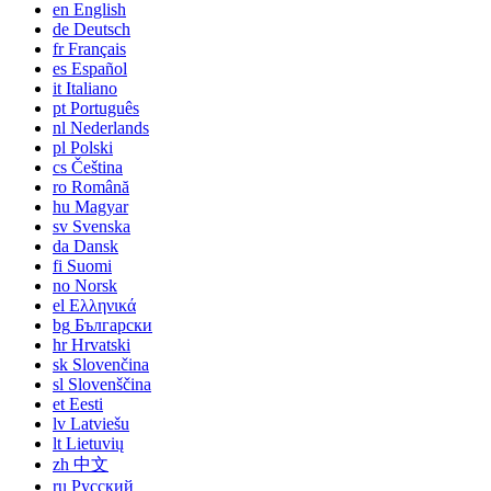
en
English
de
Deutsch
fr
Français
es
Español
it
Italiano
pt
Português
nl
Nederlands
pl
Polski
cs
Čeština
ro
Română
hu
Magyar
sv
Svenska
da
Dansk
fi
Suomi
no
Norsk
el
Ελληνικά
bg
Български
hr
Hrvatski
sk
Slovenčina
sl
Slovenščina
et
Eesti
lv
Latviešu
lt
Lietuvių
zh
中文
ru
Русский