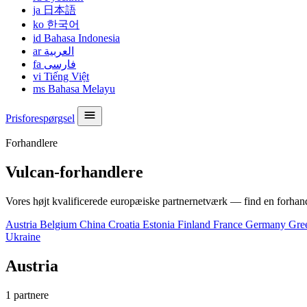
ja
日本語
ko
한국어
id
Bahasa Indonesia
ar
العربية
fa
فارسی
vi
Tiếng Việt
ms
Bahasa Melayu
Prisforespørgsel
Forhandlere
Vulcan-forhandlere
Vores højt kvalificerede europæiske partnernetværk — find en forhand
Austria
Belgium
China
Croatia
Estonia
Finland
France
Germany
Gre
Ukraine
Austria
1 partnere