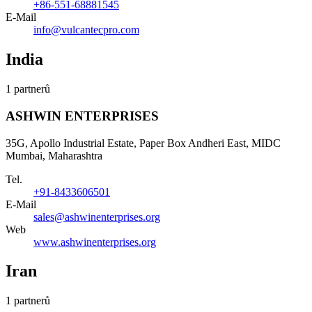
+86-551-68881545
E-Mail
info@vulcantecpro.com
India
1 partnerů
ASHWIN ENTERPRISES
35G, Apollo Industrial Estate, Paper Box Andheri East, MIDC
Mumbai, Maharashtra
Tel.
+91-8433606501
E-Mail
sales@ashwinenterprises.org
Web
www.ashwinenterprises.org
Iran
1 partnerů