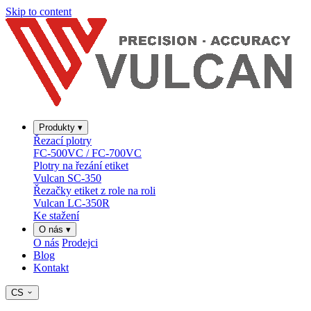
Skip to content
Produkty
▾
Řezací plotry
FC-500VC / FC-700VC
Plotry na řezání etiket
Vulcan SC-350
Řezačky etiket z role na roli
Vulcan LC-350R
Ke stažení
O nás
▾
O nás
Prodejci
Blog
Kontakt
CS