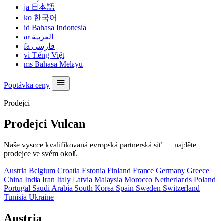
ja
日本語
ko
한국어
id
Bahasa Indonesia
ar
العربية
fa
فارسی
vi
Tiếng Việt
ms
Bahasa Melayu
Poptávka ceny
Prodejci
Prodejci Vulcan
Naše vysoce kvalifikovaná evropská partnerská síť — najděte
prodejce ve svém okolí.
Austria
Belgium
Croatia
Estonia
Finland
France
Germany
Greece
China
India
Iran
Italy
Latvia
Malaysia
Morocco
Netherlands
Poland
Portugal
Saudi Arabia
South Korea
Spain
Sweden
Switzerland
Tunisia
Ukraine
Austria