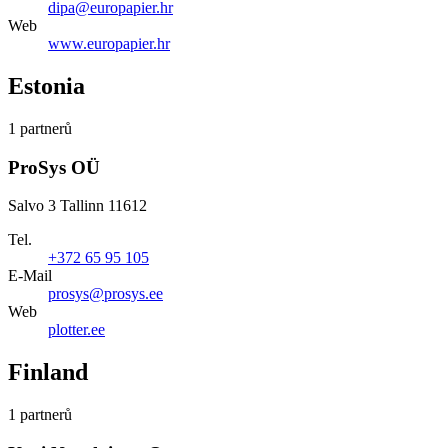
dipa@europapier.hr
Web
www.europapier.hr
Estonia
1 partnerů
ProSys OÜ
Salvo 3 Tallinn 11612
Tel.
+372 65 95 105
E-Mail
prosys@prosys.ee
Web
plotter.ee
Finland
1 partnerů