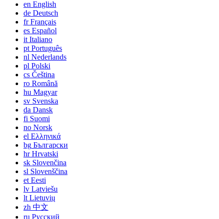
en
English
de
Deutsch
fr
Français
es
Español
it
Italiano
pt
Português
nl
Nederlands
pl
Polski
cs
Čeština
ro
Română
hu
Magyar
sv
Svenska
da
Dansk
fi
Suomi
no
Norsk
el
Ελληνικά
bg
Български
hr
Hrvatski
sk
Slovenčina
sl
Slovenščina
et
Eesti
lv
Latviešu
lt
Lietuvių
zh
中文
ru
Русский