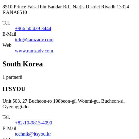
8510 Prince Faisal bin Bandar Rd., Narjis District Riyadh 13324
RANA8510
Tel.
+966 50 439 3444
E-Mail
info@ramzadv.com
Web
www.ramzadv.com
South Korea
1 partnerů
ITSYOU
Unit 503, 27 Bucheon-ro 198beon-gil Wonmi-gu, Bucheon-si,
Gyeonggi-do
Tel.
+82-10-9815-4090
E-Mail
technik@itsyou.kr