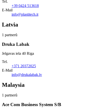
Tel.
+39 0424 513618
E-Mail
info@plastitech.it
Latvia
1 partnerů
Druka Labak
Jelgavas iela 40 Riga
Tel.
+371 20372025
E-Mail
info@drukalabak.lv
Malaysia
1 partnerů
Ace Com Business System S/B