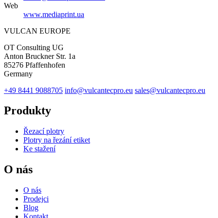
Web
www.mediaprint.ua
VULCAN
EUROPE
OT Consulting UG
Anton Bruckner Str. 1a
85276 Pfaffenhofen
Germany
+49 8441 9088705
info@vulcantecpro.eu
sales@vulcantecpro.eu
Produkty
Řezací plotry
Plotry na řezání etiket
Ke stažení
O nás
O nás
Prodejci
Blog
Kontakt