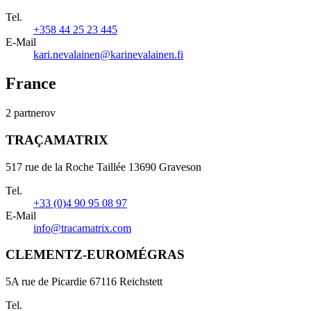
Tel.
+358 44 25 23 445
E-Mail
kari.nevalainen@karinevalainen.fi
France
2 partnerov
TRAÇAMATRIX
517 rue de la Roche Taillée 13690 Graveson
Tel.
+33 (0)4 90 95 08 97
E-Mail
info@tracamatrix.com
CLEMENTZ-EUROMÉGRAS
5A rue de Picardie 67116 Reichstett
Tel.