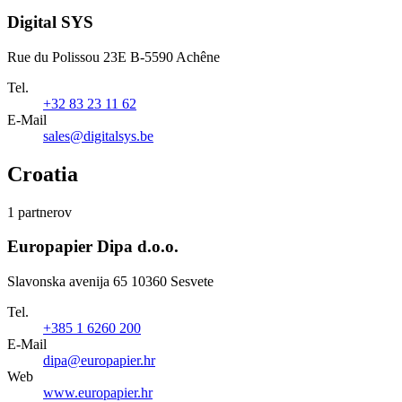
Digital SYS
Rue du Polissou 23E B-5590 Achêne
Tel.
+32 83 23 11 62
E-Mail
sales@digitalsys.be
Croatia
1 partnerov
Europapier Dipa d.o.o.
Slavonska avenija 65 10360 Sesvete
Tel.
+385 1 6260 200
E-Mail
dipa@europapier.hr
Web
www.europapier.hr