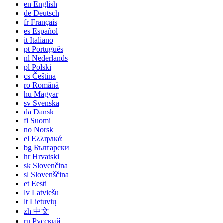
en
English
de
Deutsch
fr
Français
es
Español
it
Italiano
pt
Português
nl
Nederlands
pl
Polski
cs
Čeština
ro
Română
hu
Magyar
sv
Svenska
da
Dansk
fi
Suomi
no
Norsk
el
Ελληνικά
bg
Български
hr
Hrvatski
sk
Slovenčina
sl
Slovenščina
et
Eesti
lv
Latviešu
lt
Lietuvių
zh
中文
ru
Русский