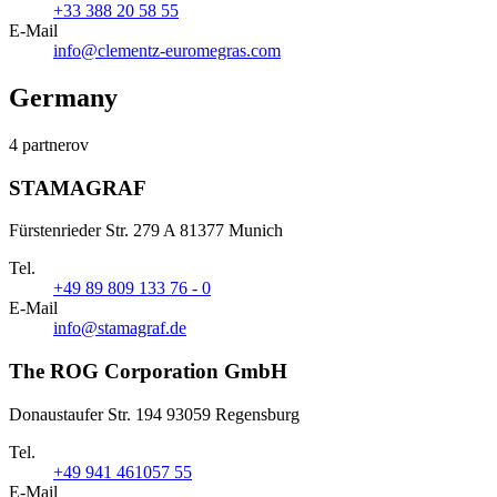
+33 388 20 58 55
E-Mail
info@clementz-euromegras.com
Germany
4 partnerov
STAMAGRAF
Fürstenrieder Str. 279 A 81377 Munich
Tel.
+49 89 809 133 76 - 0
E-Mail
info@stamagraf.de
The ROG Corporation GmbH
Donaustaufer Str. 194 93059 Regensburg
Tel.
+49 941 461057 55
E-Mail