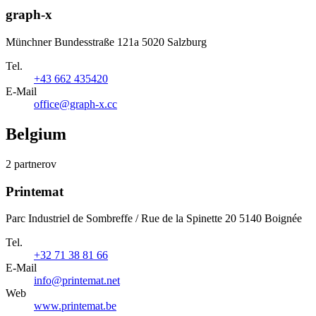
graph-x
Münchner Bundesstraße 121a 5020 Salzburg
Tel.
+43 662 435420
E-Mail
office@graph-x.cc
Belgium
2 partnerov
Printemat
Parc Industriel de Sombreffe / Rue de la Spinette 20 5140 Boignée
Tel.
+32 71 38 81 66
E-Mail
info@printemat.net
Web
www.printemat.be