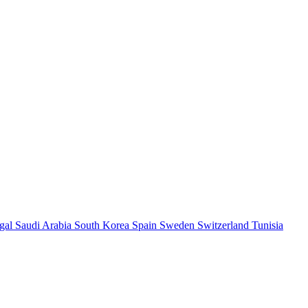
ugal
Saudi Arabia
South Korea
Spain
Sweden
Switzerland
Tunisia