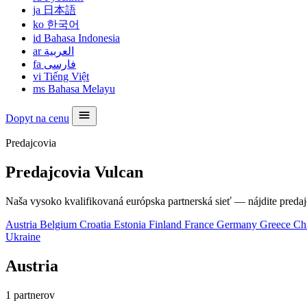
ja
日本語
ko
한국어
id
Bahasa Indonesia
ar
العربية
fa
فارسی
vi
Tiếng Việt
ms
Bahasa Melayu
Dopyt na cenu
Predajcovia
Predajcovia Vulcan
Naša vysoko kvalifikovaná európska partnerská sieť — nájdite predajc
Austria
Belgium
Croatia
Estonia
Finland
France
Germany
Greece
Ch
Ukraine
Austria
1 partnerov