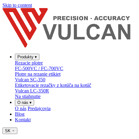
Skip to content
Produkty
▾
Rezacie plotre
FC-500VC / FC-700VC
Plotre na rezanie etikiet
Vulcan SC-350
Etiketovacie rezačky z kotúča na kotúč
Vulcan LC-350R
Na stiahnutie
O nás
▾
O nás
Predajcovia
Blog
Kontakt
SK