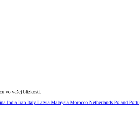
u vo vašej blízkosti.
ina
India
Iran
Italy
Latvia
Malaysia
Morocco
Netherlands
Poland
Port