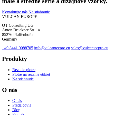
malé a stredné série a dizajnové vzorky.
Kontaktujte nás
Na stiahnutie
VULCAN
EUROPE
OT Consulting UG
Anton Bruckner Str. 1a
85276 Pfaffenhofen
Germany
+49 8441 9088705
info@vulcantecpro.eu
sales@vulcantecpro.eu
Produkty
Rezacie plotre
Plotre na rezanie etikiet
Na stiahnutie
O nás
O nás
Predajcovia
Blog
Kontakt