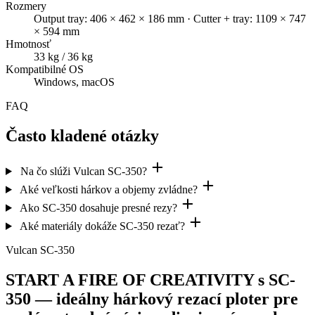
Rozmery
Output tray: 406 × 462 × 186 mm · Cutter + tray: 1109 × 747
× 594 mm
Hmotnosť
33 kg / 36 kg
Kompatibilné OS
Windows, macOS
FAQ
Často kladené otázky
Na čo slúži Vulcan SC-350?
Aké veľkosti hárkov a objemy zvládne?
Ako SC-350 dosahuje presné rezy?
Aké materiály dokáže SC-350 rezať?
Vulcan SC-350
START A FIRE OF CREATIVITY s SC-
350 — ideálny hárkový rezací ploter pre