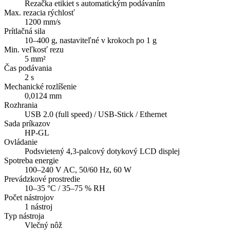
Rezačka etikiet s automatickým podávaním
Max. rezacia rýchlosť
1200 mm/s
Prítlačná sila
10–400 g, nastaviteľné v krokoch po 1 g
Min. veľkosť rezu
5 mm²
Čas podávania
2 s
Mechanické rozlíšenie
0,0124 mm
Rozhrania
USB 2.0 (full speed) / USB-Stick / Ethernet
Sada príkazov
HP-GL
Ovládanie
Podsvietený 4,3-palcový dotykový LCD displej
Spotreba energie
100–240 V AC, 50/60 Hz, 60 W
Prevádzkové prostredie
10–35 °C / 35–75 % RH
Počet nástrojov
1 nástroj
Typ nástroja
Vlečný nôž