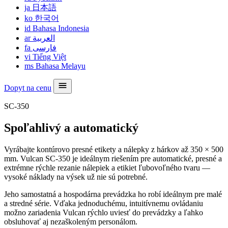
ja
日本語
ko
한국어
id
Bahasa Indonesia
ar
العربية
fa
فارسی
vi
Tiếng Việt
ms
Bahasa Melayu
Dopyt na cenu
SC-350
Spoľahlivý a automatický
Vyrábajte kontúrovo presné etikety a nálepky z hárkov až 350 × 500
mm. Vulcan SC-350 je ideálnym riešením pre automatické, presné a
extrémne rýchle rezanie nálepiek a etikiet ľubovoľného tvaru —
vysoké náklady na výsek už nie sú potrebné.
Jeho samostatná a hospodárna prevádzka ho robí ideálnym pre malé
a stredné série. Vďaka jednoduchému, intuitívnemu ovládaniu
možno zariadenia Vulcan rýchlo uviesť do prevádzky a ľahko
obsluhovať aj nezaškoleným personálom.