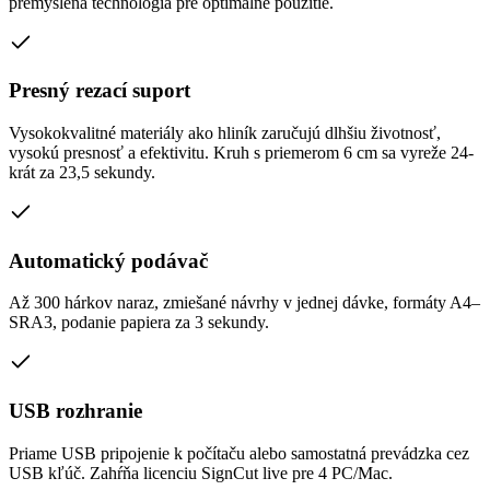
premyslená technológia pre optimálne použitie.
Presný rezací suport
Vysokokvalitné materiály ako hliník zaručujú dlhšiu životnosť,
vysokú presnosť a efektivitu. Kruh s priemerom 6 cm sa vyreže 24-
krát za 23,5 sekundy.
Automatický podávač
Až 300 hárkov naraz, zmiešané návrhy v jednej dávke, formáty A4–
SRA3, podanie papiera za 3 sekundy.
USB rozhranie
Priame USB pripojenie k počítaču alebo samostatná prevádzka cez
USB kľúč. Zahŕňa licenciu SignCut live pre 4 PC/Mac.