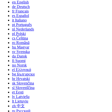
en
English
de
Deutsch
fr
Français
es
Español
it
Italiano
pt
Português
nl
Nederlands
pl
Polski
cs
Čeština
ro
Română
hu
Magyar
sv
Svenska
da
Dansk
fi
Suomi
no
Norsk
el
Ελληνικά
bg
Български
hr
Hrvatski
sk
Slovenčina
sl
Slovenščina
et
Eesti
lv
Latviešu
lt
Lietuvių
zh
中文
ru
Русский