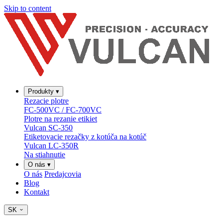
Skip to content
Produkty
▾
Rezacie plotre
FC-500VC / FC-700VC
Plotre na rezanie etikiet
Vulcan SC-350
Etiketovacie rezačky z kotúča na kotúč
Vulcan LC-350R
Na stiahnutie
O nás
▾
O nás
Predajcovia
Blog
Kontakt
SK