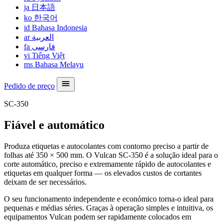
ja
日本語
ko
한국어
id
Bahasa Indonesia
ar
العربية
fa
فارسی
vi
Tiếng Việt
ms
Bahasa Melayu
Pedido de preço
SC-350
Fiável e automático
Produza etiquetas e autocolantes com contorno preciso a partir de
folhas até 350 × 500 mm. O Vulcan SC-350 é a solução ideal para o
corte automático, preciso e extremamente rápido de autocolantes e
etiquetas em qualquer forma — os elevados custos de cortantes
deixam de ser necessários.
O seu funcionamento independente e económico torna-o ideal para
pequenas e médias séries. Graças à operação simples e intuitiva, os
equipamentos Vulcan podem ser rapidamente colocados em