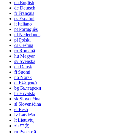
en
English
de
Deutsch
fr
Français
es
Español
it
Italiano
pt
Português
nl
Nederlands
pl
Polski
cs
Čeština
ro
Română
hu
Magyar
sv
Svenska
da
Dansk
fi
Suomi
no
Norsk
el
Ελληνικά
bg
Български
hr
Hrvatski
sk
Slovenčina
sl
Slovenščina
et
Eesti
lv
Latviešu
lt
Lietuvių
zh
中文
ru
Русский