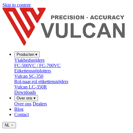
Skip to content
Producten
▾
Vlakbedsnijders
FC-500VC / FC-700VC
Etikettensnijplotters
Vulcan SC-350
Rol-naar-rol etikettensnijders
Vulcan LC-350R
Downloads
Over ons
▾
Over ons
Dealers
Blog
Contact
NL