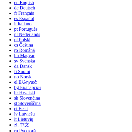
en
English
de
Deutsch
fr
Français
es
Español
it
Italiano
pt
Português
nl
Nederlands
pl
Polski
cs
Čeština
ro
Română
hu
Magyar
sv
Svenska
da
Dansk
fi
Suomi
no
Norsk
el
Ελληνικά
bg
Български
hr
Hrvatski
sk
Slovenčina
sl
Slovenščina
et
Eesti
lv
Latviešu
lt
Lietuvių
zh
中文
ru
Русский