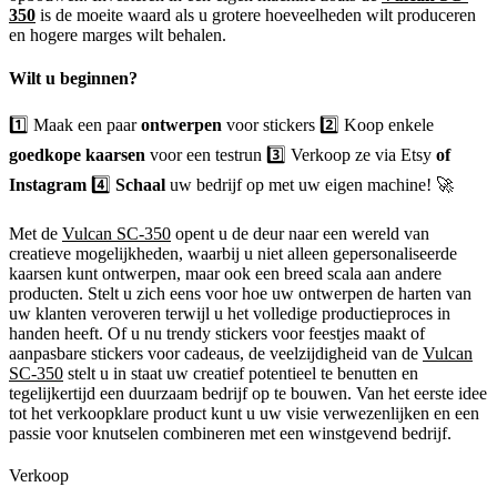
350
is de moeite waard als u grotere hoeveelheden wilt produceren
en hogere marges wilt behalen.
Wilt u beginnen?
1️⃣ Maak een paar
ontwerpen
voor stickers 2️⃣ Koop enkele
goedkope kaarsen
voor een testrun 3️⃣ Verkoop ze via Etsy
of
Instagram
4️⃣
Schaal
uw bedrijf op met uw eigen machine! 🚀
Met de
Vulcan SC-350
opent u de deur naar een wereld van
creatieve mogelijkheden, waarbij u niet alleen gepersonaliseerde
kaarsen kunt ontwerpen, maar ook een breed scala aan andere
producten. Stelt u zich eens voor hoe uw ontwerpen de harten van
uw klanten veroveren terwijl u het volledige productieproces in
handen heeft. Of u nu trendy stickers voor feestjes maakt of
aanpasbare stickers voor cadeaus, de veelzijdigheid van de
Vulcan
SC-350
stelt u in staat uw creatief potentieel te benutten en
tegelijkertijd een duurzaam bedrijf op te bouwen. Van het eerste idee
tot het verkoopklare product kunt u uw visie verwezenlijken en een
passie voor knutselen combineren met een winstgevend bedrijf.
Verkoop