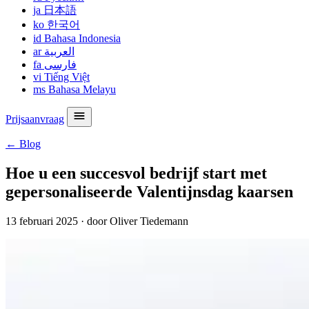
ja
日本語
ko
한국어
id
Bahasa Indonesia
ar
العربية
fa
فارسی
vi
Tiếng Việt
ms
Bahasa Melayu
Prijsaanvraag
← Blog
Hoe u een succesvol bedrijf start met
gepersonaliseerde Valentijnsdag kaarsen
13 februari 2025
·
door Oliver Tiedemann