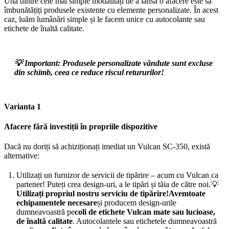
Una dintre cele mai simple modalități de a lansa o afacere este să
îmbunătățiți produsele existente cu elemente personalizate. În acest
caz, luăm lumânări simple și le facem unice cu autocolante sau
etichete de înaltă calitate.
💡
Important:
Produsele personalizate vândute sunt excluse
din schimb, ceea ce reduce riscul retururilor!
Varianta 1
Afacere fără investiții în propriile dispozitive
Dacă nu doriți să achiziționați imediat un Vulcan SC-350, există
alternative:
Utilizați un furnizor de servicii de tipărire – acum cu Vulcan ca
partener! Puteți crea design-uri, a le tipări și tăia de către noi.💡
Utilizați propriul nostru serviciu de tipărire!
Avem
toate
echipamentele necesare
și producem design-urile
dumneavoastră pe
coli de etichete Vulcan mate sau lucioase,
de înaltă calitate
. Autocolantele sau etichetele dumneavoastră