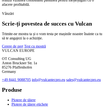
realiza viziunea combinând pasiunea pentru meșteșuguri cu o
afacere profitabilă.
Vânzări
Scrie-ți povestea de succes cu Vulcan
Trimite-ne mostra ta și o vom testa pe mașinile noastre înainte ca tu
să te angajezi la o achiziție.
Cerere de preț
Test cu mostră
VULCAN
EUROPE
OT Consulting UG
Anton Bruckner Str. 1a
85276 Pfaffenhofen
Germany
+49 8441 9088705
info@vulcantecpro.eu
sales@vulcantecpro.eu
Produse
Plotere de tăiere
Plotere de tăiere etichete