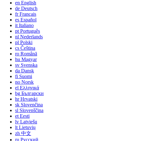
en
English
de
Deutsch
fr
Français
es
Español
it
Italiano
pt
Português
nl
Nederlands
pl
Polski
cs
Čeština
ro
Română
hu
Magyar
sv
Svenska
da
Dansk
fi
Suomi
no
Norsk
el
Ελληνικά
bg
Български
hr
Hrvatski
sk
Slovenčina
sl
Slovenščina
et
Eesti
lv
Latviešu
lt
Lietuvių
zh
中文
ru
Русский