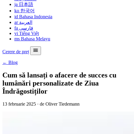
ja
日本語
ko
한국어
id
Bahasa Indonesia
ar
العربية
fa
فارسی
vi
Tiếng Việt
ms
Bahasa Melayu
Cerere de preț
← Blog
Cum să lansați o afacere de succes cu
lumânări personalizate de Ziua
Îndrăgostiților
13 februarie 2025
·
de Oliver Tiedemann