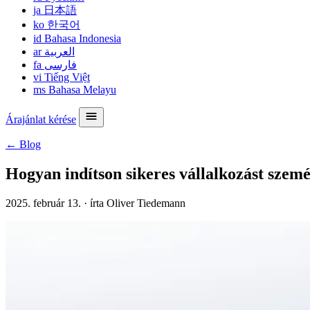
ja
日本語
ko
한국어
id
Bahasa Indonesia
ar
العربية
fa
فارسی
vi
Tiếng Việt
ms
Bahasa Melayu
Árajánlat kérése
← Blog
Hogyan indítson sikeres vállalkozást szemé
2025. február 13.
·
írta Oliver Tiedemann