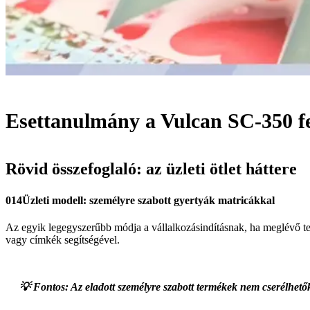
Esettanulmány a Vulcan SC-350 fe
Rövid összefoglaló: az üzleti ötlet háttere
014Üzleti modell: személyre szabott gyertyák matricákkal
Az egyik legegyszerűbb módja a vállalkozásindításnak, ha meglévő t
vagy címkék segítségével.
💡
Fontos:
Az eladott személyre szabott termékek nem cserélhetők