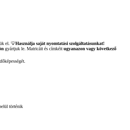
ük el. 💡
Használja saját nyomtatási szolgáltatásunkat!
ón
gyártjuk le. Matricáit és címkéit
ugyanazon vagy következő
ködőképességét.
elül történik