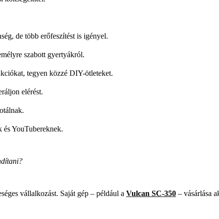
ség, de több erőfeszítést is igényel.
emélyre szabott gyertyákról.
akciókat, tegyen közzé DIY-ötleteket.
ráljon elérést.
otálnak.
k és YouTubereknek.
ndítani?
eséges vállalkozást. Saját gép – például a
Vulcan SC-350
– vásárlása a