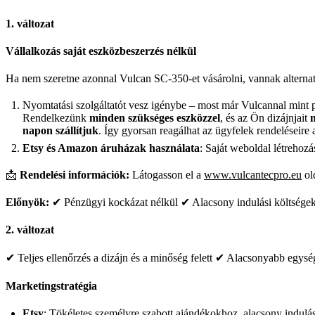
1. változat
Vállalkozás saját eszközbeszerzés nélkül
Ha nem szeretne azonnal Vulcan SC-350-et vásárolni, vannak alternat
Nyomtatási szolgáltatót vesz igénybe – most már Vulcannal mint pa
Rendelkezünk
minden szükséges eszközzel
, és az Ön dizájnjait
napon szállítjuk
. Így gyorsan reagálhat az ügyfelek rendeléseire
Etsy és Amazon áruházak használata
: Saját weboldal létrehozá
📩
Rendelési információk:
Látogasson el a
www.vulcantecpro.eu
ol
Előnyök:
✔ Pénzügyi kockázat nélkül ✔ Alacsony indulási költségek 
2. változat
✔ Teljes ellenőrzés a dizájn és a minőség felett ✔ Alacsonyabb egysé
Marketingstratégia
Etsy
: Tökéletes személyre szabott ajándékokhoz, alacsony indulás