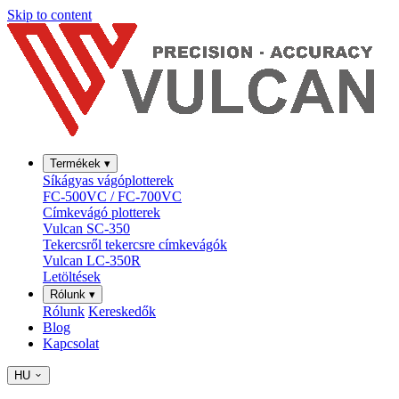
Skip to content
Termékek
▾
Síkágyas vágóplotterek
FC-500VC / FC-700VC
Címkevágó plotterek
Vulcan SC-350
Tekercsről tekercsre címkevágók
Vulcan LC-350R
Letöltések
Rólunk
▾
Rólunk
Kereskedők
Blog
Kapcsolat
HU