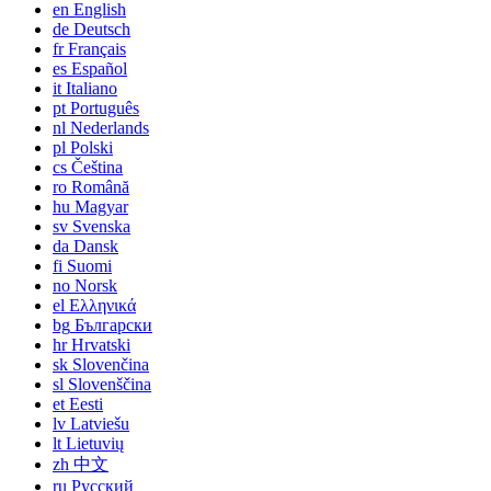
en
English
de
Deutsch
fr
Français
es
Español
it
Italiano
pt
Português
nl
Nederlands
pl
Polski
cs
Čeština
ro
Română
hu
Magyar
sv
Svenska
da
Dansk
fi
Suomi
no
Norsk
el
Ελληνικά
bg
Български
hr
Hrvatski
sk
Slovenčina
sl
Slovenščina
et
Eesti
lv
Latviešu
lt
Lietuvių
zh
中文
ru
Русский