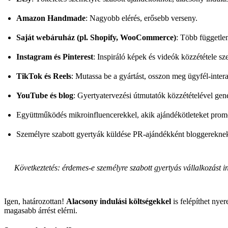
Amazon Handmade
: Nagyobb elérés, erősebb verseny.
Saját webáruház (pl. Shopify, WooCommerce)
: Több független
Instagram és Pinterest
: Inspiráló képek és videók közzététele sz
TikTok és Reels
: Mutassa be a gyártást, osszon meg ügyfél-inter
YouTube és blog
: Gyertyatervezési útmutatók közzétételével gene
Együttműködés mikroinfluencerekkel, akik ajándékötleteket prom
Személyre szabott gyertyák küldése PR-ajándékként bloggerekne
Következtetés: érdemes-e személyre szabott gyertyás vállalkozást i
Igen, határozottan!
Alacsony indulási költségekkel
is felépíthet nyer
magasabb árrést elérni.