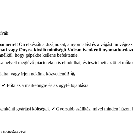
ívák:
rtnerrel! Ön elkészíti a dizájnokat, a nyomtatást és a vágást mi végezz
matt vagy fényes, kiváló minőségű Vulcan ívenkénti nyomathordoz
 anélkül, hogy gépekbe kellene befektetnie.
sa helyett meglévő piactereken is elindulhat, és tesztelheti az ötlet mű
dalra, vagy írjon nekünk közvetlenül! 🚀
✔ Fókusz a marketingre és az ügyféllojalitásra
genkénti gyártási költségek ✔ Gyorsabb szállítás, mivel minden házon b
i költségekkel.