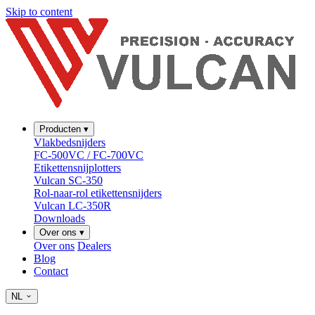
Skip to content
Producten
▾
Vlakbedsnijders
FC-500VC / FC-700VC
Etikettensnijplotters
Vulcan SC-350
Rol-naar-rol etikettensnijders
Vulcan LC-350R
Downloads
Over ons
▾
Over ons
Dealers
Blog
Contact
NL