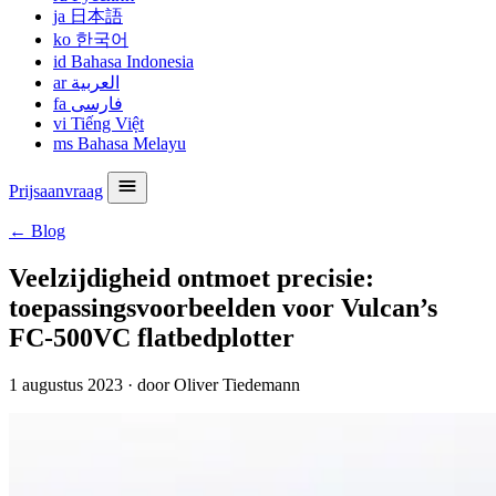
ja
日本語
ko
한국어
id
Bahasa Indonesia
ar
العربية
fa
فارسی
vi
Tiếng Việt
ms
Bahasa Melayu
Prijsaanvraag
← Blog
Veelzijdigheid ontmoet precisie:
toepassingsvoorbeelden voor Vulcan’s
FC-500VC flatbedplotter
1 augustus 2023
·
door Oliver Tiedemann