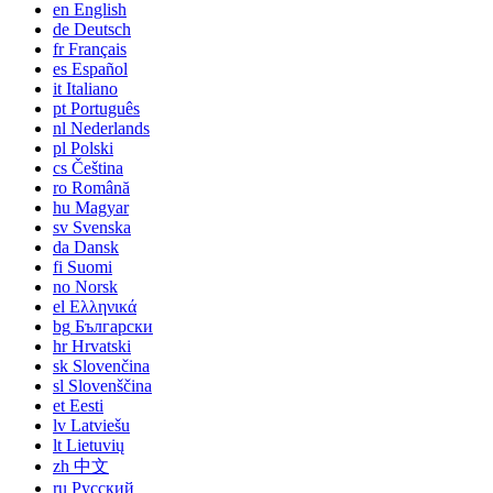
en
English
de
Deutsch
fr
Français
es
Español
it
Italiano
pt
Português
nl
Nederlands
pl
Polski
cs
Čeština
ro
Română
hu
Magyar
sv
Svenska
da
Dansk
fi
Suomi
no
Norsk
el
Ελληνικά
bg
Български
hr
Hrvatski
sk
Slovenčina
sl
Slovenščina
et
Eesti
lv
Latviešu
lt
Lietuvių
zh
中文
ru
Русский