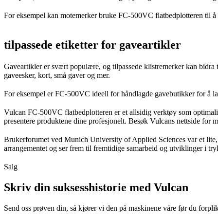
For eksempel kan motemerker bruke FC-500VC flatbedplotteren til å l
tilpassede etiketter for gaveartikler
Gaveartikler er svært populære, og tilpassede klistremerker kan bidra
gaveesker, kort, små gaver og mer.
For eksempel er FC-500VC ideell for håndlagde gavebutikker for å lag
Vulcan FC-500VC flatbedplotteren er et allsidig verktøy som optimalise
presentere produktene dine profesjonelt. Besøk Vulcans nettside fo
Brukerforumet ved Munich University of Applied Sciences var et lite, 
arrangementet og ser frem til fremtidige samarbeid og utviklinger i try
Salg
Skriv din suksesshistorie med Vulcan
Send oss prøven din, så kjører vi den på maskinene våre før du forplikt