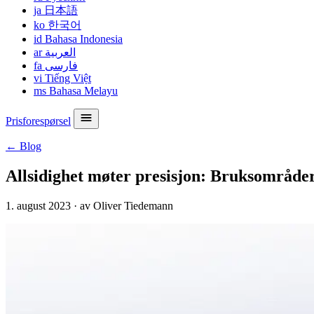
ja
日本語
ko
한국어
id
Bahasa Indonesia
ar
العربية
fa
فارسی
vi
Tiếng Việt
ms
Bahasa Melayu
Prisforespørsel
← Blog
Allsidighet møter presisjon: Bruksområde
1. august 2023
·
av Oliver Tiedemann