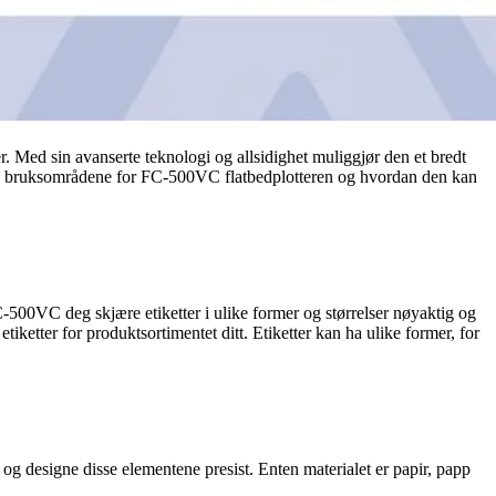
. Med sin avanserte teknologi og allsidighet muliggjør den et bredt
 av bruksområdene for FC-500VC flatbedplotteren og hvordan den kan
C-500VC deg skjære etiketter i ulike former og størrelser nøyaktig og
iketter for produktsortimentet ditt. Etiketter kan ha ulike former, for
 designe disse elementene presist. Enten materialet er papir, papp