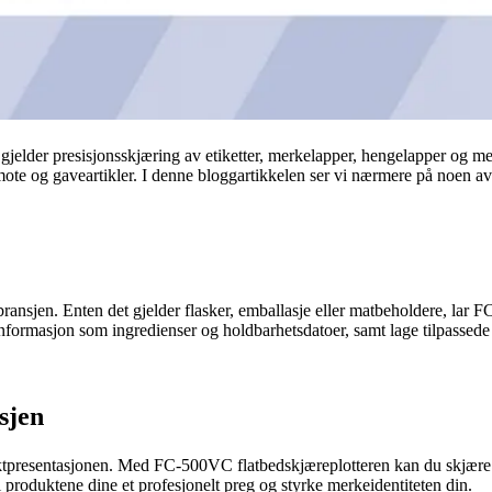
elder presisjonsskjæring av etiketter, merkelapper, hengelapper og mer
mote og gaveartikler. I denne bloggartikkelen ser vi nærmere på noen
ransjen. Enten det gjelder flasker, emballasje eller matbeholdere, lar F
informasjon som ingredienser og holdbarhetsdatoer, samt lage tilpassede et
sjen
tpresentasjonen. Med FC-500VC flatbedskjæreplotteren kan du skjære og
 produktene dine et profesjonelt preg og styrke merkeidentiteten din.