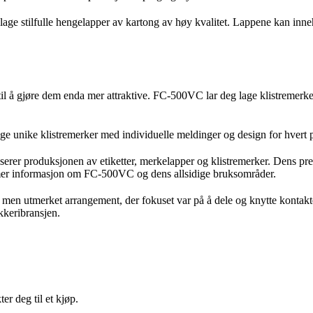
age stilfulle hengelapper av kartong av høy kvalitet. Lappene kan inn
 til å gjøre dem enda mer attraktive. FC-500VC lar deg lage klistremerk
e unike klistremerker med individuelle meldinger og design for hvert pr
rer produksjonen av etiketter, merkelapper og klistremerker. Dens presi
r mer informasjon om FC-500VC og dens allsidige bruksområder.
men utmerket arrangement, der fokuset var på å dele og knytte kontakte
kkeribransjen.
er deg til et kjøp.