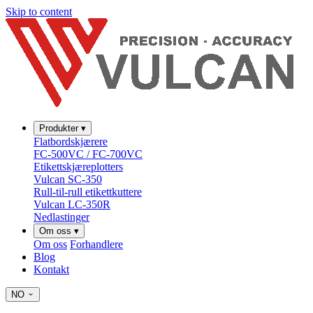
Skip to content
Produkter
▾
Flatbordskjærere
FC-500VC / FC-700VC
Etikettskjæreplotters
Vulcan SC-350
Rull-til-rull etikettkuttere
Vulcan LC-350R
Nedlastinger
Om oss
▾
Om oss
Forhandlere
Blog
Kontakt
NO