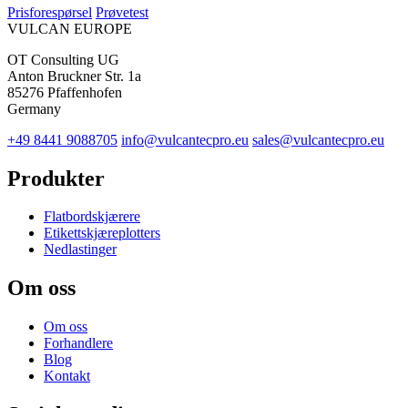
Prisforespørsel
Prøvetest
VULCAN
EUROPE
OT Consulting UG
Anton Bruckner Str. 1a
85276 Pfaffenhofen
Germany
+49 8441 9088705
info@vulcantecpro.eu
sales@vulcantecpro.eu
Produkter
Flatbordskjærere
Etikettskjæreplotters
Nedlastinger
Om oss
Om oss
Forhandlere
Blog
Kontakt