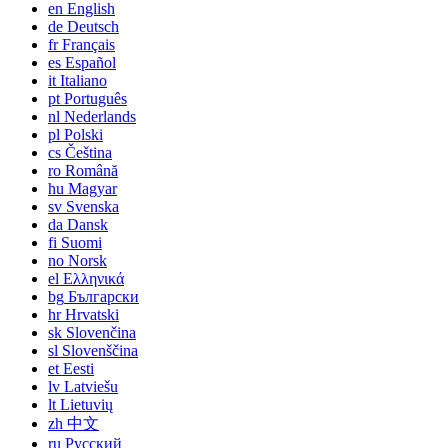
en
English
de
Deutsch
fr
Français
es
Español
it
Italiano
pt
Português
nl
Nederlands
pl
Polski
cs
Čeština
ro
Română
hu
Magyar
sv
Svenska
da
Dansk
fi
Suomi
no
Norsk
el
Ελληνικά
bg
Български
hr
Hrvatski
sk
Slovenčina
sl
Slovenščina
et
Eesti
lv
Latviešu
lt
Lietuvių
zh
中文
ru
Русский