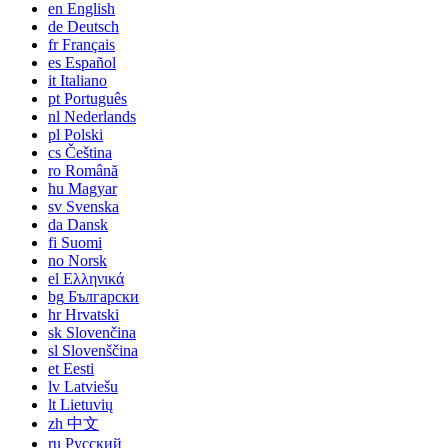
en
English
de
Deutsch
fr
Français
es
Español
it
Italiano
pt
Português
nl
Nederlands
pl
Polski
cs
Čeština
ro
Română
hu
Magyar
sv
Svenska
da
Dansk
fi
Suomi
no
Norsk
el
Ελληνικά
bg
Български
hr
Hrvatski
sk
Slovenčina
sl
Slovenščina
et
Eesti
lv
Latviešu
lt
Lietuvių
zh
中文
ru
Русский