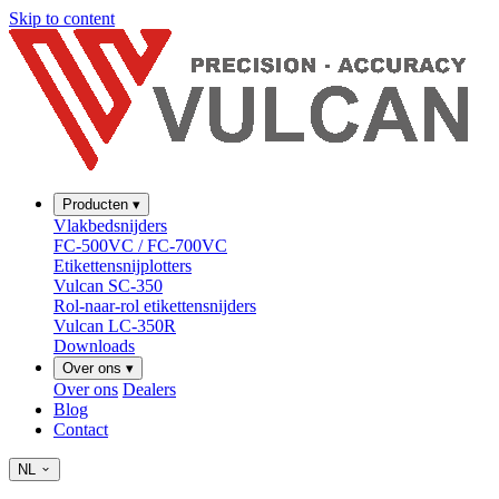
Skip to content
Producten
▾
Vlakbedsnijders
FC-500VC / FC-700VC
Etikettensnijplotters
Vulcan SC-350
Rol-naar-rol etikettensnijders
Vulcan LC-350R
Downloads
Over ons
▾
Over ons
Dealers
Blog
Contact
NL