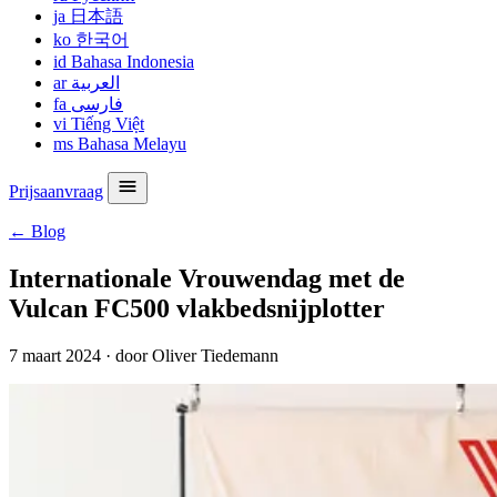
ja
日本語
ko
한국어
id
Bahasa Indonesia
ar
العربية
fa
فارسی
vi
Tiếng Việt
ms
Bahasa Melayu
Prijsaanvraag
← Blog
Internationale Vrouwendag met de
Vulcan FC500 vlakbedsnijplotter
7 maart 2024
·
door Oliver Tiedemann