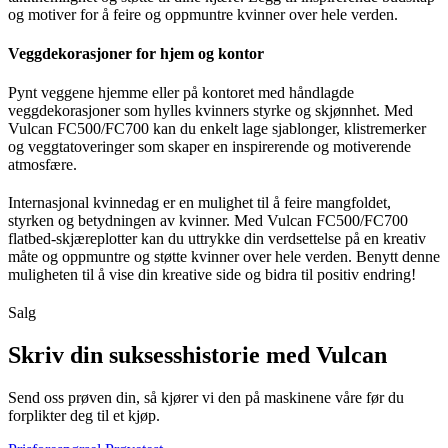
og motiver for å feire og oppmuntre kvinner over hele verden.
Veggdekorasjoner for hjem og kontor
Pynt veggene hjemme eller på kontoret med håndlagde
veggdekorasjoner som hylles kvinners styrke og skjønnhet. Med
Vulcan FC500/FC700 kan du enkelt lage sjablonger, klistremerker
og veggtatoveringer som skaper en inspirerende og motiverende
atmosfære.
Internasjonal kvinnedag er en mulighet til å feire mangfoldet,
styrken og betydningen av kvinner. Med Vulcan FC500/FC700
flatbed-skjæreplotter kan du uttrykke din verdsettelse på en kreativ
måte og oppmuntre og støtte kvinner over hele verden. Benytt denne
muligheten til å vise din kreative side og bidra til positiv endring!
Salg
Skriv din suksesshistorie med Vulcan
Send oss prøven din, så kjører vi den på maskinene våre før du
forplikter deg til et kjøp.