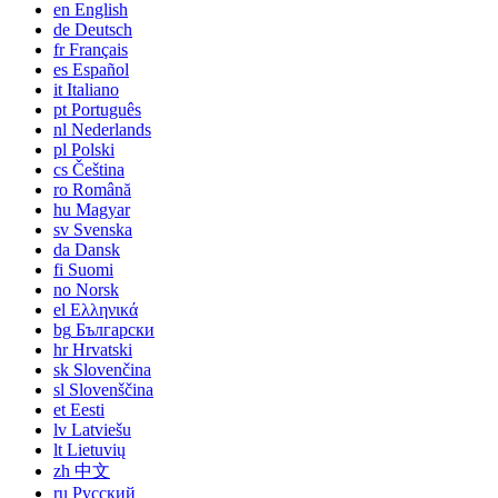
en
English
de
Deutsch
fr
Français
es
Español
it
Italiano
pt
Português
nl
Nederlands
pl
Polski
cs
Čeština
ro
Română
hu
Magyar
sv
Svenska
da
Dansk
fi
Suomi
no
Norsk
el
Ελληνικά
bg
Български
hr
Hrvatski
sk
Slovenčina
sl
Slovenščina
et
Eesti
lv
Latviešu
lt
Lietuvių
zh
中文
ru
Русский