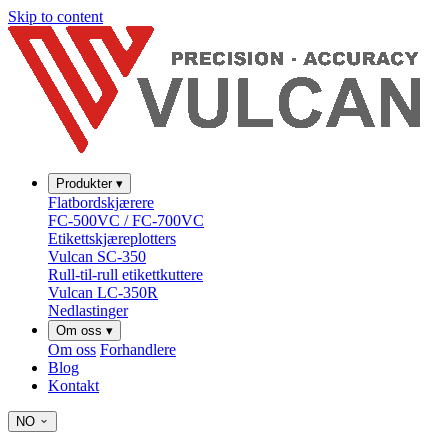
Skip to content
Produkter
▾
Flatbordskjærere
FC-500VC / FC-700VC
Etikettskjæreplotters
Vulcan SC-350
Rull-til-rull etikettkuttere
Vulcan LC-350R
Nedlastinger
Om oss
▾
Om oss
Forhandlere
Blog
Kontakt
NO