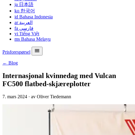
ja
日本語
ko
한국어
id
Bahasa Indonesia
ar
العربية
fa
فارسی
vi
Tiếng Việt
ms
Bahasa Melayu
Prisforespørsel
← Blog
Internasjonal kvinnedag med Vulcan
FC500 flatbed-skjæreplotter
7. mars 2024
·
av Oliver Tiedemann