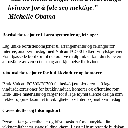
kvinner for å føle seg mektige.” –
Michelle Obama
Bordsdekorasjoner til arrangementer og feiringer
Lag unike bordsdekorasjoner til arrangementer og feiringer for
Internasjonal kvinnedag med
Vulcan FC500 flatbed-vinylskjæreren
.
Fra tilpassede bordkort til dekorative midtpunkter kan du skape en
atmosfære av verdsettelse og anerkjennelse for kvinner.
Vindusdekorasjoner for butikkvinduer og kontorer
Bruk
Vulcan FC500/FC700 flatbed-skjæreplotteren
til å lage
vindusdekorasjoner for butikkvinduer, kontorer og offentlige rom.
Bruk ulike materialer og farger for å lage iøynefallende design som
trekker oppmerksomhet til viktigheten av Internasjonal kvinnedag.
Gaveetiketter og hilsningskort
Personaliser gaveetiketter og hilsningskort for å uttrykke din
takknemlighet og støtte til dine kjære. Legg til inspirerende budskap