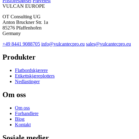
Prisforespørsel
Prøvetest
VULCAN
EUROPE
OT Consulting UG
Anton Bruckner Str. 1a
85276 Pfaffenhofen
Germany
+49 8441 9088705
info@vulcantecpro.eu
sales@vulcantecpro.eu
Produkter
Flatbordskjærere
Etikettskjæreplotters
Nedlastinger
Om oss
Om oss
Forhandlere
Blog
Kontakt
Sosiale medier