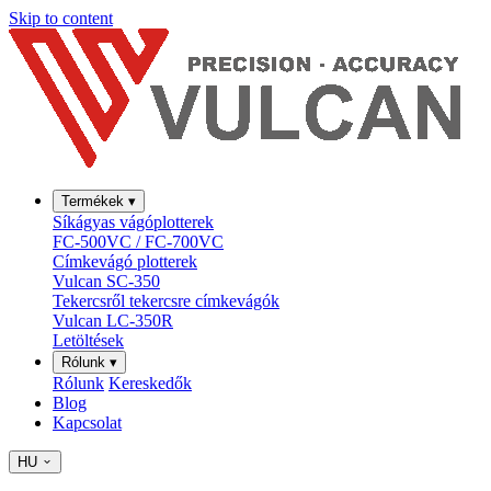
Skip to content
Termékek
▾
Síkágyas vágóplotterek
FC-500VC / FC-700VC
Címkevágó plotterek
Vulcan SC-350
Tekercsről tekercsre címkevágók
Vulcan LC-350R
Letöltések
Rólunk
▾
Rólunk
Kereskedők
Blog
Kapcsolat
HU