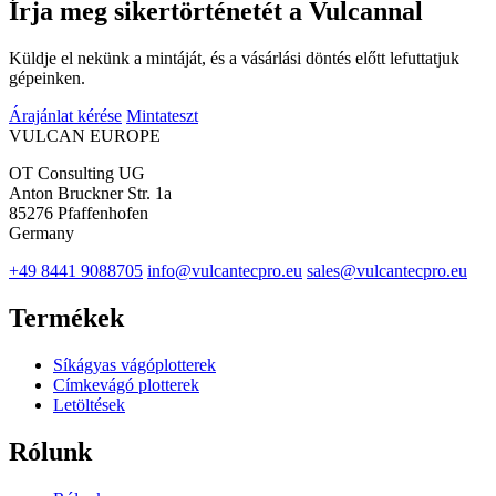
Írja meg sikertörténetét a Vulcannal
Küldje el nekünk a mintáját, és a vásárlási döntés előtt lefuttatjuk
gépeinken.
Árajánlat kérése
Mintateszt
VULCAN
EUROPE
OT Consulting UG
Anton Bruckner Str. 1a
85276 Pfaffenhofen
Germany
+49 8441 9088705
info@vulcantecpro.eu
sales@vulcantecpro.eu
Termékek
Síkágyas vágóplotterek
Címkevágó plotterek
Letöltések
Rólunk