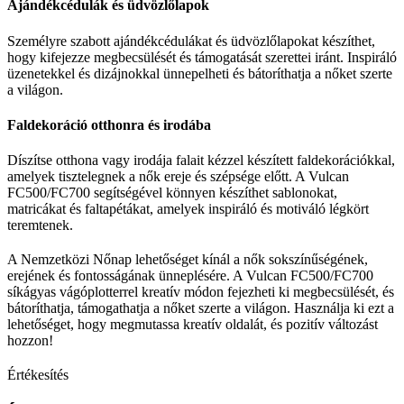
Ajándékcédulák és üdvözlőlapok
Személyre szabott ajándékcédulákat és üdvözlőlapokat készíthet,
hogy kifejezze megbecsülését és támogatását szerettei iránt. Inspiráló
üzenetekkel és dizájnokkal ünnepelheti és bátoríthatja a nőket szerte
a világon.
Faldekoráció otthonra és irodába
Díszítse otthona vagy irodája falait kézzel készített faldekorációkkal,
amelyek tisztelegnek a nők ereje és szépsége előtt. A Vulcan
FC500/FC700 segítségével könnyen készíthet sablonokat,
matricákat és faltapétákat, amelyek inspiráló és motiváló légkört
teremtenek.
A Nemzetközi Nőnap lehetőséget kínál a nők sokszínűségének,
erejének és fontosságának ünneplésére. A Vulcan FC500/FC700
síkágyas vágóplotterrel kreatív módon fejezheti ki megbecsülését, és
bátoríthatja, támogathatja a nőket szerte a világon. Használja ki ezt a
lehetőséget, hogy megmutassa kreatív oldalát, és pozitív változást
hozzon!
Értékesítés