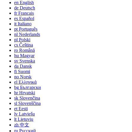
en
English
de
Deutsch
fr
Français
es
Español
it
Italiano
pt
Português
nl
Nederlands
pl
Polski
cs
Čeština
ro
Română
hu
Magyar
sv
Svenska
da
Dansk
fi
Suomi
no
Norsk
el
Ελληνικά
bg
Български
hr
Hrvatski
sk
Slovenčina
sl
Slovenščina
et
Eesti
lv
Latviešu
lt
Lietuvių
zh
中文
ru
Русский