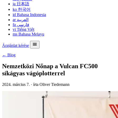
ja
日本語
ko
한국어
id
Bahasa Indonesia
ar
العربية
fa
فارسی
vi
Tiếng Việt
ms
Bahasa Melayu
Árajánlat kérése
← Blog
Nemzetközi Nőnap a Vulcan FC500
síkágyas vágóplotterrel
2024. március 7.
·
írta Oliver Tiedemann