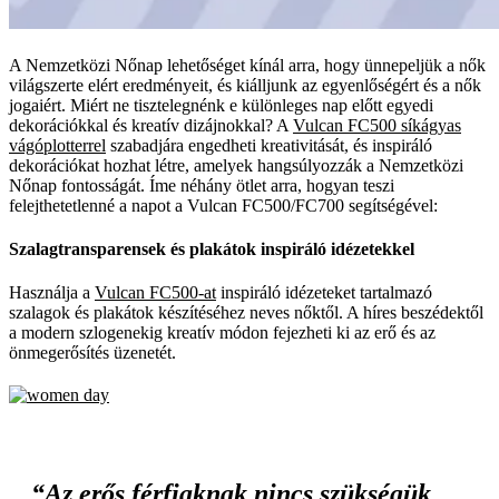
A Nemzetközi Nőnap lehetőséget kínál arra, hogy ünnepeljük a nők
világszerte elért eredményeit, és kiálljunk az egyenlőségért és a nők
jogaiért. Miért ne tisztelegnénk e különleges nap előtt egyedi
dekorációkkal és kreatív dizájnokkal? A
Vulcan FC500 síkágyas
vágóplotterrel
szabadjára engedheti kreativitását, és inspiráló
dekorációkat hozhat létre, amelyek hangsúlyozzák a Nemzetközi
Nőnap fontosságát. Íme néhány ötlet arra, hogyan teszi
felejthetetlenné a napot a Vulcan FC500/FC700 segítségével:
Szalagtransparensek és plakátok inspiráló idézetekkel
Használja a
Vulcan FC500-at
inspiráló idézeteket tartalmazó
szalagok és plakátok készítéséhez neves nőktől. A híres beszédektől
a modern szlogenekig kreatív módon fejezheti ki az erő és az
önmegerősítés üzenetét.
“Az erős férfiaknak nincs szükségük