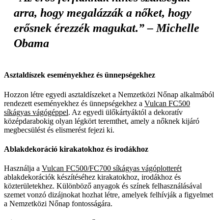
arra, hogy megalázzák a nőket, hogy
erősnek érezzék magukat.” – Michelle
Obama
Asztaldíszek eseményekhez és ünnepségekhez
Hozzon létre egyedi asztaldíszeket a Nemzetközi Nőnap alkalmából
rendezett eseményekhez és ünnepségekhez a
Vulcan FC500
síkágyas vágógéppel
. Az egyedi ülőkártyáktól a dekoratív
középdarabokig olyan légkört teremthet, amely a nőknek kijáró
megbecsülést és elismerést fejezi ki.
Ablakdekoráció kirakatokhoz és irodákhoz
Használja a
Vulcan FC500/FC700 síkágyas vágóplotterét
ablakdekorációk készítéséhez kirakatokhoz, irodákhoz és
közterületekhez. Különböző anyagok és színek felhasználásával
szemet vonzó dizájnokat hozhat létre, amelyek felhívják a figyelmet
a Nemzetközi Nőnap fontosságára.