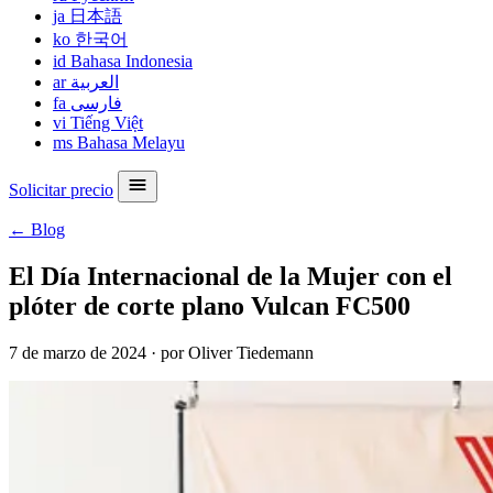
ja
日本語
ko
한국어
id
Bahasa Indonesia
ar
العربية
fa
فارسی
vi
Tiếng Việt
ms
Bahasa Melayu
Solicitar precio
← Blog
El Día Internacional de la Mujer con el
plóter de corte plano Vulcan FC500
7 de marzo de 2024
·
por Oliver Tiedemann