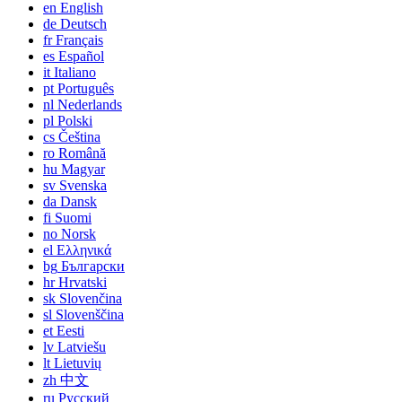
en
English
de
Deutsch
fr
Français
es
Español
it
Italiano
pt
Português
nl
Nederlands
pl
Polski
cs
Čeština
ro
Română
hu
Magyar
sv
Svenska
da
Dansk
fi
Suomi
no
Norsk
el
Ελληνικά
bg
Български
hr
Hrvatski
sk
Slovenčina
sl
Slovenščina
et
Eesti
lv
Latviešu
lt
Lietuvių
zh
中文
ru
Русский