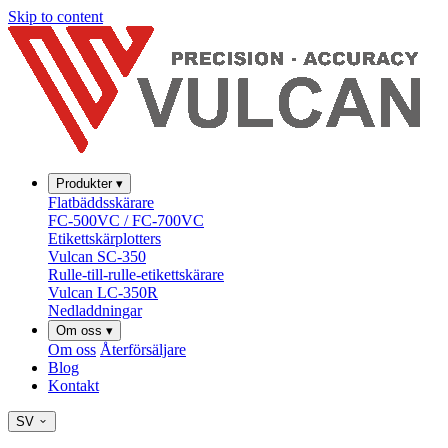
Skip to content
Produkter
▾
Flatbäddsskärare
FC-500VC / FC-700VC
Etikettskärplotters
Vulcan SC-350
Rulle-till-rulle-etikettskärare
Vulcan LC-350R
Nedladdningar
Om oss
▾
Om oss
Återförsäljare
Blog
Kontakt
SV