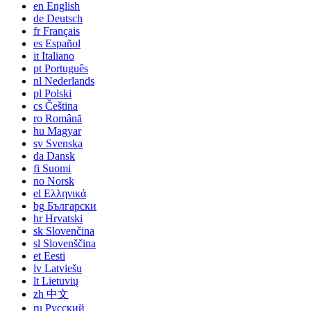
en
English
de
Deutsch
fr
Français
es
Español
it
Italiano
pt
Português
nl
Nederlands
pl
Polski
cs
Čeština
ro
Română
hu
Magyar
sv
Svenska
da
Dansk
fi
Suomi
no
Norsk
el
Ελληνικά
bg
Български
hr
Hrvatski
sk
Slovenčina
sl
Slovenščina
et
Eesti
lv
Latviešu
lt
Lietuvių
zh
中文
ru
Русский