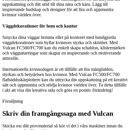
uppskattning och ditt stöd till dina nära och kära. Lägg till
inspirerande budskap och designer för att fira och uppmuntra
kvinnor världen över.
Väggdekorationer för hem och kontor
Smycka dina väggar hemma eller på kontoret med handgjorda
väggdekorationer som hyllar kvinnors styrka och skönhet. Med
Vulcan FC500/FC700 kan du enkelt skapa schablon, klistermärken
och väggtatueringar som skapar en inspirerande och motiverande
atmosfär.
Internationella kvinnodagen är ett tillfälle att fira mångfalden,
styrkan och betydelsen hos kvinnor. Med Vulcan FC500/FC700
flatbäddsskärplottern kan du uttrycka din uppskattning på ett kreativt
sätt och uppmuntra och stödja kvinnor världen över. Ta detta tillfälle
i akt att visa din kreativa sida och göra en positiv förändring!
Försäljning
Skriv din framgångssaga med Vulcan
Skicka oss ditt provmaterial så kör vi det i våra maskiner innan du