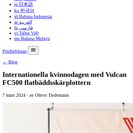
ja
日本語
ko
한국어
id
Bahasa Indonesia
ar
العربية
fa
فارسی
vi
Tiếng Việt
ms
Bahasa Melayu
Prisförfrågan
← Blog
Internationella kvinnodagen med Vulcan
FC500 flatbäddsskärplottern
7 mars 2024
·
av Oliver Tiedemann