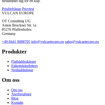
bestämmer dig för ett köp.
Prisförfrågan
Provtest
VULCAN
EUROPE
OT Consulting UG
Anton Bruckner Str. 1a
85276 Pfaffenhofen
Germany
+49 8441 9088705
info@vulcantecpro.eu
sales@vulcantecpro.eu
Produkter
Flatbäddsskärare
Etikettskärplotters
Nedladdningar
Om oss
Om oss
Återförsäljare
Blog
Kontakt