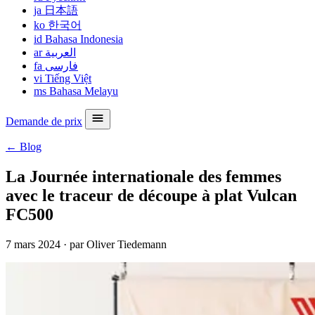
ja
日本語
ko
한국어
id
Bahasa Indonesia
ar
العربية
fa
فارسی
vi
Tiếng Việt
ms
Bahasa Melayu
Demande de prix
← Blog
La Journée internationale des femmes
avec le traceur de découpe à plat Vulcan
FC500
7 mars 2024
·
par Oliver Tiedemann