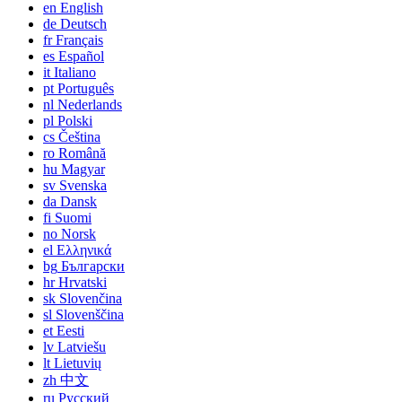
en
English
de
Deutsch
fr
Français
es
Español
it
Italiano
pt
Português
nl
Nederlands
pl
Polski
cs
Čeština
ro
Română
hu
Magyar
sv
Svenska
da
Dansk
fi
Suomi
no
Norsk
el
Ελληνικά
bg
Български
hr
Hrvatski
sk
Slovenčina
sl
Slovenščina
et
Eesti
lv
Latviešu
lt
Lietuvių
zh
中文
ru
Русский