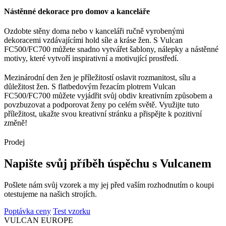
Nástěnné dekorace pro domov a kanceláře
Ozdobte stěny doma nebo v kanceláři ručně vyrobenými
dekoracemi vzdávajícími hold síle a kráse žen. S Vulcan
FC500/FC700 můžete snadno vytvářet šablony, nálepky a nástěnné
motivy, které vytvoří inspirativní a motivující prostředí.
Mezinárodní den žen je příležitostí oslavit rozmanitost, sílu a
důležitost žen. S flatbedovým řezacím plotrem Vulcan
FC500/FC700 můžete vyjádřit svůj obdiv kreativním způsobem a
povzbuzovat a podporovat ženy po celém světě. Využijte tuto
příležitost, ukažte svou kreativní stránku a přispějte k pozitivní
změně!
Prodej
Napište svůj příběh úspěchu s Vulcanem
Pošlete nám svůj vzorek a my jej před vaším rozhodnutím o koupi
otestujeme na našich strojích.
Poptávka ceny
Test vzorku
VULCAN
EUROPE