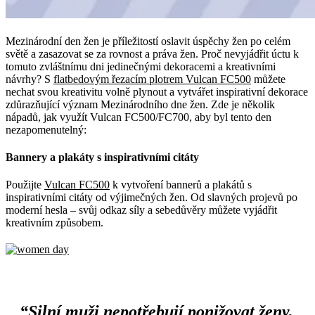
Mezinárodní den žen je příležitostí oslavit úspěchy žen po celém
světě a zasazovat se za rovnost a práva žen. Proč nevyjádřit úctu k
tomuto zvláštnímu dni jedinečnými dekoracemi a kreativními
návrhy? S
flatbedovým řezacím plotrem Vulcan FC500
můžete
nechat svou kreativitu volně plynout a vytvářet inspirativní dekorace
zdůrazňující význam Mezinárodního dne žen. Zde je několik
nápadů, jak využít Vulcan FC500/FC700, aby byl tento den
nezapomenutelný:
Bannery a plakáty s inspirativními citáty
Použijte
Vulcan FC500
k vytvoření bannerů a plakátů s
inspirativními citáty od výjimečných žen. Od slavných projevů po
moderní hesla – svůj odkaz síly a sebedůvěry můžete vyjádřit
kreativním způsobem.
“Silní muži nepotřebují ponižovat ženy,