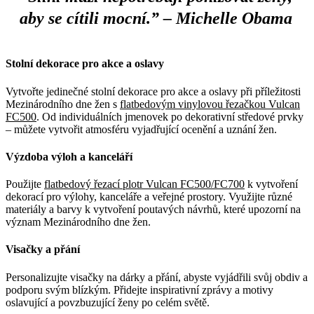
aby se cítili mocní.” – Michelle Obama
Stolní dekorace pro akce a oslavy
Vytvořte jedinečné stolní dekorace pro akce a oslavy při příležitosti
Mezinárodního dne žen s
flatbedovým vinylovou řezačkou Vulcan
FC500
. Od individuálních jmenovek po dekorativní středové prvky
– můžete vytvořit atmosféru vyjadřující ocenění a uznání žen.
Výzdoba výloh a kanceláří
Použijte
flatbedový řezací plotr Vulcan FC500/FC700
k vytvoření
dekorací pro výlohy, kanceláře a veřejné prostory. Využijte různé
materiály a barvy k vytvoření poutavých návrhů, které upozorní na
význam Mezinárodního dne žen.
Visačky a přání
Personalizujte visačky na dárky a přání, abyste vyjádřili svůj obdiv a
podporu svým blízkým. Přidejte inspirativní zprávy a motivy
oslavující a povzbuzující ženy po celém světě.