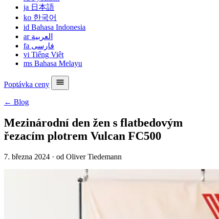
ja
日本語
ko
한국어
id
Bahasa Indonesia
ar
العربية
fa
فارسی
vi
Tiếng Việt
ms
Bahasa Melayu
Poptávka ceny
← Blog
Mezinárodní den žen s flatbedovým
řezacím plotrem Vulcan FC500
7. března 2024
·
od Oliver Tiedemann