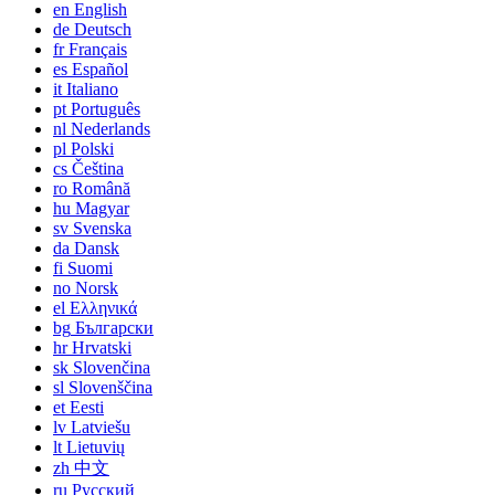
en
English
de
Deutsch
fr
Français
es
Español
it
Italiano
pt
Português
nl
Nederlands
pl
Polski
cs
Čeština
ro
Română
hu
Magyar
sv
Svenska
da
Dansk
fi
Suomi
no
Norsk
el
Ελληνικά
bg
Български
hr
Hrvatski
sk
Slovenčina
sl
Slovenščina
et
Eesti
lv
Latviešu
lt
Lietuvių
zh
中文
ru
Русский