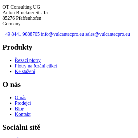
OT Consulting UG
Anton Bruckner Str. 1a
85276 Pfaffenhofen
Germany
+49 8441 9088705
info@vulcantecpro.eu
sales@vulcantecpro.eu
Produkty
Řezací plotry
Plotry na řezání etiket
Ke stažení
O nás
O nás
Prodejci
Blog
Kontakt
Sociální sítě