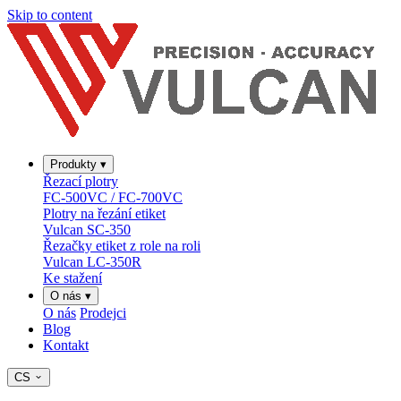
Skip to content
Produkty
▾
Řezací plotry
FC-500VC / FC-700VC
Plotry na řezání etiket
Vulcan SC-350
Řezačky etiket z role na roli
Vulcan LC-350R
Ke stažení
O nás
▾
O nás
Prodejci
Blog
Kontakt
CS