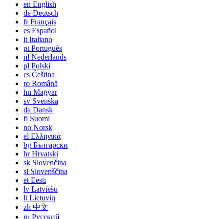
en
English
de
Deutsch
fr
Français
es
Español
it
Italiano
pt
Português
nl
Nederlands
pl
Polski
cs
Čeština
ro
Română
hu
Magyar
sv
Svenska
da
Dansk
fi
Suomi
no
Norsk
el
Ελληνικά
bg
Български
hr
Hrvatski
sk
Slovenčina
sl
Slovenščina
et
Eesti
lv
Latviešu
lt
Lietuvių
zh
中文
ru
Русский