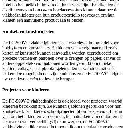
hotel op het melkschuim van de drank verschijnt. Fabrikanten en
distributeurs van horeca- en hotelaccessoires kunnen daarmee de
vlakbedsnijplotter aan hun productportfolio toevoegen om hun
klanten een aanvullend product aan te bieden.
Knutsel- en kunstprojecten
De FC-500VC vlakbedplotter is een waardevol hulpmiddel voor
hobbyisten en kunstenaars. Sjablonen van stevig materiaal zoals
karton of kunststof kunnen eenvoudig worden geproduceerd om
precieze vormen en patronen over te brengen op papier, canvas of
andere oppervlakken. Sjablonen worden gebruikt om unieke
kaarten, collages, scrapbookingelementen of wanddecoraties te
maken. De mogelijkheden zijn eindeloos en de FC-500VC helpt u
uw creatieve ideeën tot leven te brengen.
Projecten voor kinderen
De FC-500VC vlakbedsnijder is ook ideaal voor projecten waarbij
kinderen betrokken zijn. Ze kunnen sjablonen gebruiken voor hun
knutselwerk, schilderen, schoolprojecten of om te spelen. Of het nu
gaat om het inkleuren van vormen, het natrekken van contouren of
het maken van verbeeldingsrijke ontwerpen, de FC-500VC
vlakbedvinylsnijder maakt het mogelijk om materiaal te produceren