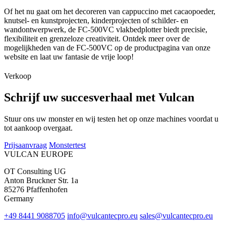
Of het nu gaat om het decoreren van cappuccino met cacaopoeder,
knutsel- en kunstprojecten, kinderprojecten of schilder- en
wandontwerpwerk, de FC-500VC vlakbedplotter biedt precisie,
flexibiliteit en grenzeloze creativiteit. Ontdek meer over de
mogelijkheden van de FC-500VC op de productpagina van onze
website en laat uw fantasie de vrije loop!
Verkoop
Schrijf uw succesverhaal met Vulcan
Stuur ons uw monster en wij testen het op onze machines voordat u
tot aankoop overgaat.
Prijsaanvraag
Monstertest
VULCAN
EUROPE
OT Consulting UG
Anton Bruckner Str. 1a
85276 Pfaffenhofen
Germany
+49 8441 9088705
info@vulcantecpro.eu
sales@vulcantecpro.eu