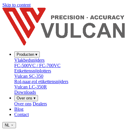
Skip to content
Producten
▾
Vlakbedsnijders
FC-500VC / FC-700VC
Etikettensnijplotters
Vulcan SC-350
Rol-naar-rol etikettensnijders
Vulcan LC-350R
Downloads
Over ons
▾
Over ons
Dealers
Blog
Contact
NL