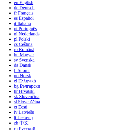
en
English
de
Deutsch
fr
Français
es
Español
it
Italiano
pt
Português
nl
Nederlands
pl
Polski
cs
Čeština
ro
Română
hu
Magyar
sv
Svenska
da
Dansk
fi
Suomi
no
Norsk
el
Ελληνικά
bg
Български
hr
Hrvatski
sk
Slovenčina
sl
Slovenščina
et
Eesti
lv
Latviešu
lt
Lietuvių
zh
中文
ru
Русский