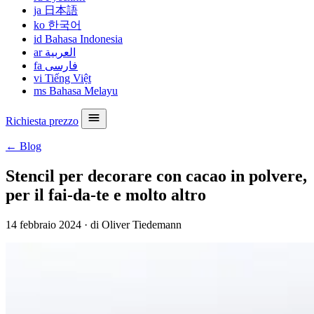
ja
日本語
ko
한국어
id
Bahasa Indonesia
ar
العربية
fa
فارسی
vi
Tiếng Việt
ms
Bahasa Melayu
Richiesta prezzo
← Blog
Stencil per decorare con cacao in polvere,
per il fai-da-te e molto altro
14 febbraio 2024
·
di Oliver Tiedemann