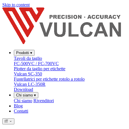
Skip to content
Prodotti
▾
Tavoli da taglio
FC-500VC / FC-700VC
Plotter da taglio per etichette
Vulcan SC-350
Fustellatrici per etichette rotolo a rotolo
Vulcan LC-350R
Download
Chi siamo
▾
Chi siamo
Rivenditori
Blog
Contatti
IT