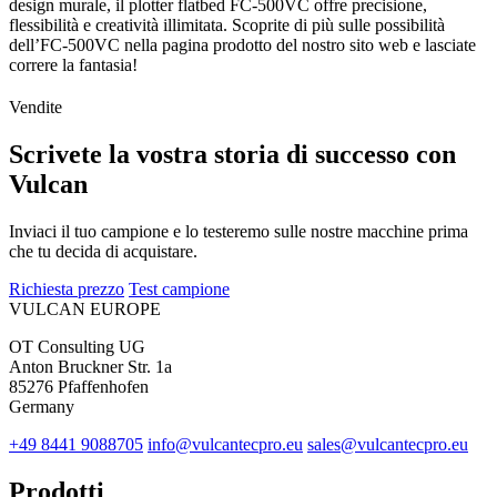
design murale, il plotter flatbed FC-500VC offre precisione,
flessibilità e creatività illimitata. Scoprite di più sulle possibilità
dell’FC-500VC nella pagina prodotto del nostro sito web e lasciate
correre la fantasia!
Vendite
Scrivete la vostra storia di successo con
Vulcan
Inviaci il tuo campione e lo testeremo sulle nostre macchine prima
che tu decida di acquistare.
Richiesta prezzo
Test campione
VULCAN
EUROPE
OT Consulting UG
Anton Bruckner Str. 1a
85276 Pfaffenhofen
Germany
+49 8441 9088705
info@vulcantecpro.eu
sales@vulcantecpro.eu
Prodotti