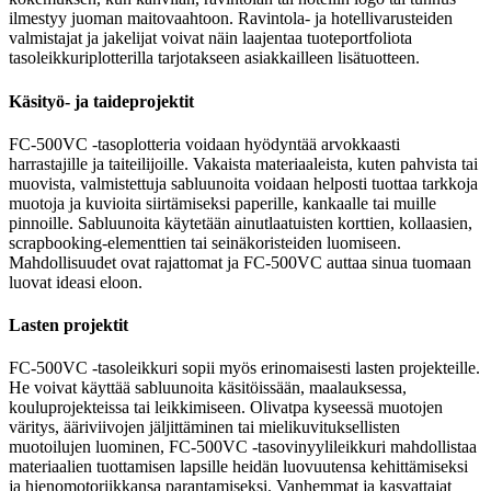
ilmestyy juoman maitovaahtoon. Ravintola- ja hotellivarusteiden
valmistajat ja jakelijat voivat näin laajentaa tuoteportfoliota
tasoleikkuriplotterilla tarjotakseen asiakkailleen lisätuotteen.
Käsityö- ja taideprojektit
FC-500VC -tasoplotteria voidaan hyödyntää arvokkaasti
harrastajille ja taiteilijoille. Vakaista materiaaleista, kuten pahvista tai
muovista, valmistettuja sabluunoita voidaan helposti tuottaa tarkkoja
muotoja ja kuvioita siirtämiseksi paperille, kankaalle tai muille
pinnoille. Sabluunoita käytetään ainutlaatuisten korttien, kollaasien,
scrapbooking-elementtien tai seinäkoristeiden luomiseen.
Mahdollisuudet ovat rajattomat ja FC-500VC auttaa sinua tuomaan
luovat ideasi eloon.
Lasten projektit
FC-500VC -tasoleikkuri sopii myös erinomaisesti lasten projekteille.
He voivat käyttää sabluunoita käsitöissään, maalauksessa,
kouluprojekteissa tai leikkimiseen. Olivatpa kyseessä muotojen
väritys, ääriviivojen jäljittäminen tai mielikuvituksellisten
muotoilujen luominen, FC-500VC -tasovinyylileikkuri mahdollistaa
materiaalien tuottamisen lapsille heidän luovuutensa kehittämiseksi
ja hienomotoriikkansa parantamiseksi. Vanhemmat ja kasvattajat