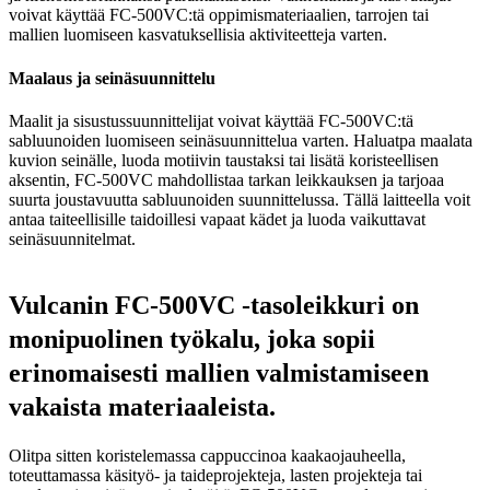
voivat käyttää FC-500VC:tä oppimismateriaalien, tarrojen tai
mallien luomiseen kasvatuksellisia aktiviteetteja varten.
Maalaus ja seinäsuunnittelu
Maalit ja sisustussuunnittelijat voivat käyttää FC-500VC:tä
sabluunoiden luomiseen seinäsuunnittelua varten. Haluatpa maalata
kuvion seinälle, luoda motiivin taustaksi tai lisätä koristeellisen
aksentin, FC-500VC mahdollistaa tarkan leikkauksen ja tarjoaa
suurta joustavuutta sabluunoiden suunnittelussa. Tällä laitteella voit
antaa taiteellisille taidoillesi vapaat kädet ja luoda vaikuttavat
seinäsuunnitelmat.
Vulcanin FC-500VC -tasoleikkuri on
monipuolinen työkalu, joka sopii
erinomaisesti mallien valmistamiseen
vakaista materiaaleista.
Olitpa sitten koristelemassa cappuccinoa kaakaojauheella,
toteuttamassa käsityö- ja taideprojekteja, lasten projekteja tai