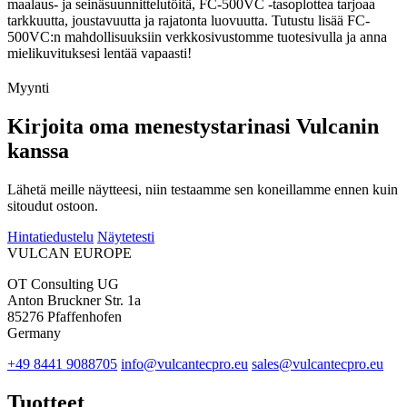
maalaus- ja seinäsuunnittelutöitä, FC-500VC -tasoplottea tarjoaa
tarkkuutta, joustavuutta ja rajatonta luovuutta. Tutustu lisää FC-
500VC:n mahdollisuuksiin verkkosivustomme tuotesivulla ja anna
mielikuvituksesi lentää vapaasti!
Myynti
Kirjoita oma menestystarinasi Vulcanin
kanssa
Lähetä meille näytteesi, niin testaamme sen koneillamme ennen kuin
sitoudut ostoon.
Hintatiedustelu
Näytetesti
VULCAN
EUROPE
OT Consulting UG
Anton Bruckner Str. 1a
85276 Pfaffenhofen
Germany
+49 8441 9088705
info@vulcantecpro.eu
sales@vulcantecpro.eu
Tuotteet