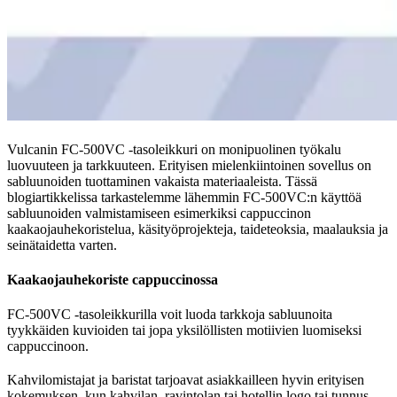
Vulcanin FC-500VC -tasoleikkuri on monipuolinen työkalu
luovuuteen ja tarkkuuteen. Erityisen mielenkiintoinen sovellus on
sabluunoiden tuottaminen vakaista materiaaleista. Tässä
blogiartikkelissa tarkastelemme lähemmin FC-500VC:n käyttöä
sabluunoiden valmistamiseen esimerkiksi cappuccinon
kaakaojauhekoristelua, käsityöprojekteja, taideteoksia, maalauksia ja
seinätaidetta varten.
Kaakaojauhekoriste cappuccinossa
FC-500VC -tasoleikkurilla voit luoda tarkkoja sabluunoita
tyykkäiden kuvioiden tai jopa yksilöllisten motiivien luomiseksi
cappuccinoon.
Kahvilomistajat ja baristat tarjoavat asiakkailleen hyvin erityisen
kokemuksen, kun kahvilan, ravintolan tai hotellin logo tai tunnus