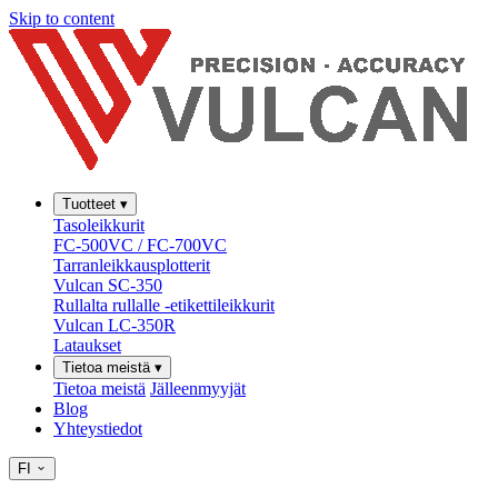
Skip to content
Tuotteet
▾
Tasoleikkurit
FC-500VC / FC-700VC
Tarranleikkausplotterit
Vulcan SC-350
Rullalta rullalle -etikettileikkurit
Vulcan LC-350R
Lataukset
Tietoa meistä
▾
Tietoa meistä
Jälleenmyyjät
Blog
Yhteystiedot
FI