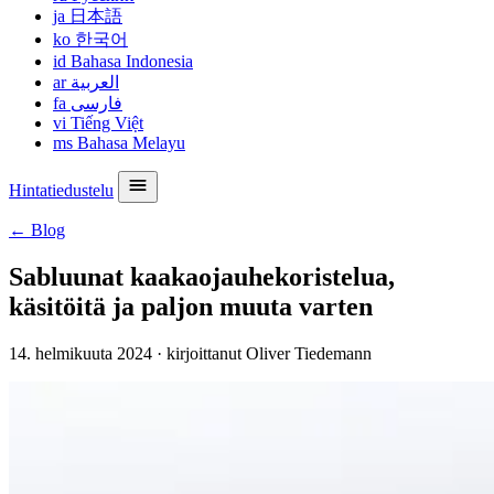
ja
日本語
ko
한국어
id
Bahasa Indonesia
ar
العربية
fa
فارسی
vi
Tiếng Việt
ms
Bahasa Melayu
Hintatiedustelu
← Blog
Sabluunat kaakaojauhekoristelua,
käsitöitä ja paljon muuta varten
14. helmikuuta 2024
·
kirjoittanut Oliver Tiedemann