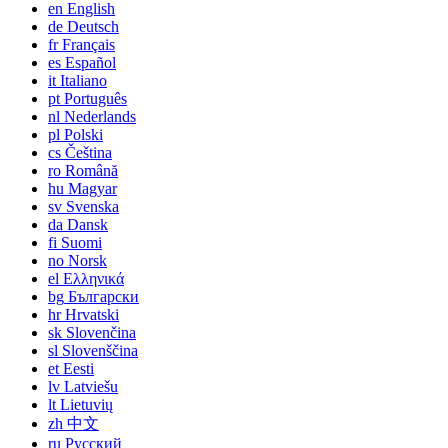
en
English
de
Deutsch
fr
Français
es
Español
it
Italiano
pt
Português
nl
Nederlands
pl
Polski
cs
Čeština
ro
Română
hu
Magyar
sv
Svenska
da
Dansk
fi
Suomi
no
Norsk
el
Ελληνικά
bg
Български
hr
Hrvatski
sk
Slovenčina
sl
Slovenščina
et
Eesti
lv
Latviešu
lt
Lietuvių
zh
中文
ru
Русский