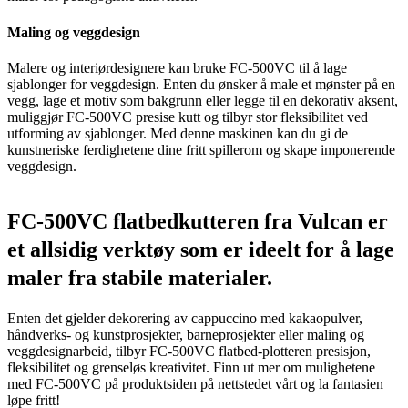
Maling og veggdesign
Malere og interiørdesignere kan bruke FC-500VC til å lage
sjablonger for veggdesign. Enten du ønsker å male et mønster på en
vegg, lage et motiv som bakgrunn eller legge til en dekorativ aksent,
muliggjør FC-500VC presise kutt og tilbyr stor fleksibilitet ved
utforming av sjablonger. Med denne maskinen kan du gi de
kunstneriske ferdighetene dine fritt spillerom og skape imponerende
veggdesign.
FC-500VC flatbedkutteren fra Vulcan er
et allsidig verktøy som er ideelt for å lage
maler fra stabile materialer.
Enten det gjelder dekorering av cappuccino med kakaopulver,
håndverks- og kunstprosjekter, barneprosjekter eller maling og
veggdesignarbeid, tilbyr FC-500VC flatbed-plotteren presisjon,
fleksibilitet og grenseløs kreativitet. Finn ut mer om mulighetene
med FC-500VC på produktsiden på nettstedet vårt og la fantasien
løpe fritt!