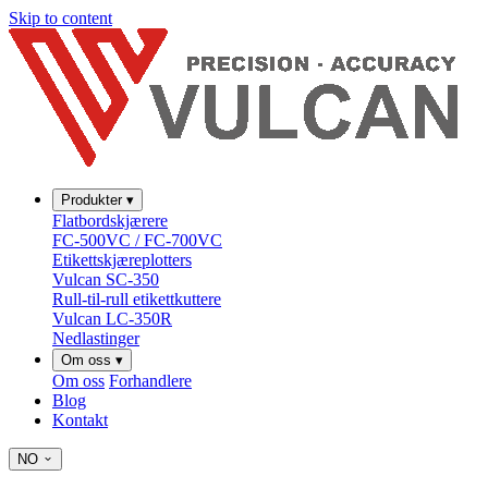
Skip to content
Produkter
▾
Flatbordskjærere
FC-500VC / FC-700VC
Etikettskjæreplotters
Vulcan SC-350
Rull-til-rull etikettkuttere
Vulcan LC-350R
Nedlastinger
Om oss
▾
Om oss
Forhandlere
Blog
Kontakt
NO