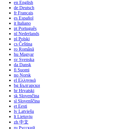
en
English
de
Deutsch
fr
Français
es
Español
it
Italiano
pt
Português
nl
Nederlands
pl
Polski
cs
Čeština
ro
Română
hu
Magyar
sv
Svenska
da
Dansk
fi
Suomi
no
Norsk
el
Ελληνικά
bg
Български
hr
Hrvatski
sk
Slovenčina
sl
Slovenščina
et
Eesti
lv
Latviešu
lt
Lietuvių
zh
中文
ru
Русский