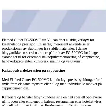
Flatbed Cutter FC-500VC fra Vulcan er et allsidig verktøy for
kreativitet og presisjon. En særlig interessant anvendelse er
produksjonen av sjablonger fra stabile materialer. I denne
bloggartikkelen ser vi nærmere på bruk av FC-500VC for å lage
sjablonger til for eksempel kakaopulverdekorering på cappuccino,
håndverksprosjekter, kunstverk, maling og veggkunst.
Kakaopulverdekorasjon på cappuccino
Med Flatbed Cutter FC-500VC kan du lage presise sjablonger for å
trylle frem elegante mønstre eller til og med individuelle motiver på
cappuccinoen din.
Kafeeiere og barister tilbyr kundene sine en helt spesiell opplevelse
når logoen eller emblenet til kafeen, restauranten eller hotellet vises
på melkeskummet i drikken. Produsenter og distributører av