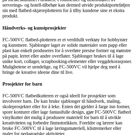
serverings- og hotell-tilbehør kan dermed utvide produktporteføljen
sin med flatbed-skjæreplotteren for å tilby kundene sine et ekstra
produkt.
Håndverks- og kunstprosjekter
FC-500VC flatbed-plotteren er et verdifullt verktøy for hobbyister
og kunstnere. Sjablonger laget av solide materialer som papp eller
plast kan enkelt produseres for å overføre presise former og mønstre
på papir, lerret eller andre overflater. Sjablonger brukes til å lage
unike kort, collager, scrapbooking-elementer eller veggdekorasjoner.
Mulighetene er uendelige, og FC-500VC vil hjelpe deg med å
bringe de kreative ideene dine til live.
Prosjekter for barn
FC-500VC flatbedkutteren er også ideell for prosjekter som
involverer barn. De kan bruke sjablonger til håndverk, maling,
skoleprosjekter eller for å leke. Enten det gjelder å farge inn former,
spore konturer eller lage fantasifulle design, gjør FC-500VC flatbed
vinylkutter det mulig å produsere materiell for barn til å utvikle
kreativiteten og forbedre finmotorikken. Foreldre og lærere kan
bruke FC-500VC til å lage læringsmateriell, klistremerker eller
maler for pedagogiske aktiviteter.