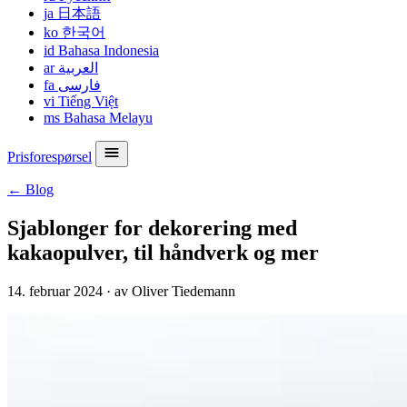
ja
日本語
ko
한국어
id
Bahasa Indonesia
ar
العربية
fa
فارسی
vi
Tiếng Việt
ms
Bahasa Melayu
Prisforespørsel
← Blog
Sjablonger for dekorering med
kakaopulver, til håndverk og mer
14. februar 2024
·
av Oliver Tiedemann