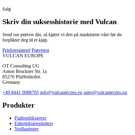
Salg
Skriv din suksesshistorie med Vulcan
Send oss prøven din, så kjører vi den på maskinene våre før du
forplikter deg til et kjøp.
Prisforespørsel
Prøvetest
VULCAN
EUROPE
OT Consulting UG
Anton Bruckner Str. 1a
85276 Pfaffenhofen
Germany
+49 8441 9088705
info@vulcantecpro.eu
sales@vulcantecpro.eu
Produkter
Flatbordskjærere
Etikettskjæreplotters
Nedlastinger