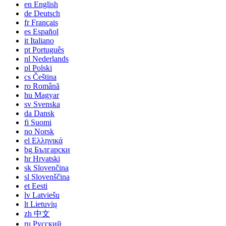
en
English
de
Deutsch
fr
Français
es
Español
it
Italiano
pt
Português
nl
Nederlands
pl
Polski
cs
Čeština
ro
Română
hu
Magyar
sv
Svenska
da
Dansk
fi
Suomi
no
Norsk
el
Ελληνικά
bg
Български
hr
Hrvatski
sk
Slovenčina
sl
Slovenščina
et
Eesti
lv
Latviešu
lt
Lietuvių
zh
中文
ru
Русский