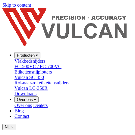
Skip to content
Producten
▾
Vlakbedsnijders
FC-500VC / FC-700VC
Etikettensnijplotters
Vulcan SC-350
Rol-naar-rol etikettensnijders
Vulcan LC-350R
Downloads
Over ons
▾
Over ons
Dealers
Blog
Contact
NL