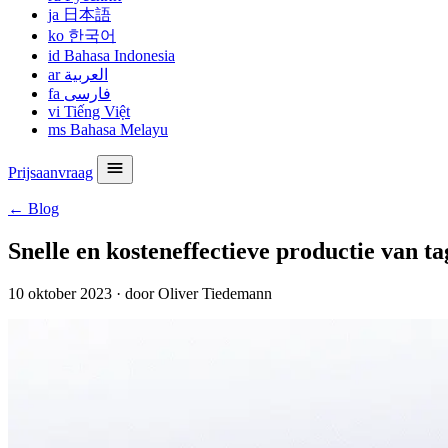
ja
日本語
ko
한국어
id
Bahasa Indonesia
ar
العربية
fa
فارسی
vi
Tiếng Việt
ms
Bahasa Melayu
Prijsaanvraag
← Blog
Snelle en kosteneffectieve productie van ta
10 oktober 2023
·
door Oliver Tiedemann