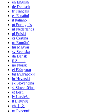
en
English
de
Deutsch
fr
Français
es
Español
it
Italiano
pt
Português
nl
Nederlands
pl
Polski
cs
Čeština
ro
Română
hu
Magyar
sv
Svenska
da
Dansk
fi
Suomi
no
Norsk
el
Ελληνικά
bg
Български
hr
Hrvatski
sk
Slovenčina
sl
Slovenščina
et
Eesti
lv
Latviešu
lt
Lietuvių
zh
中文
ru
Русский