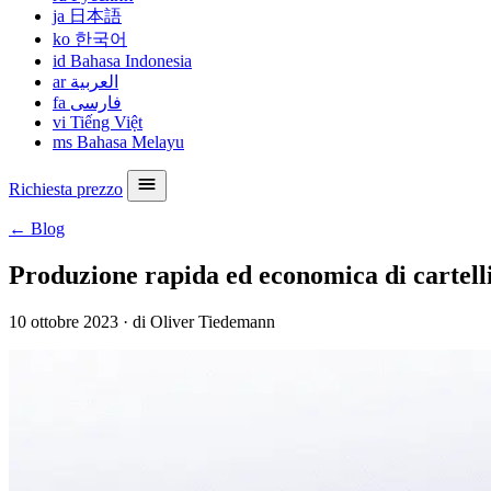
ja
日本語
ko
한국어
id
Bahasa Indonesia
ar
العربية
fa
فارسی
vi
Tiếng Việt
ms
Bahasa Melayu
Richiesta prezzo
← Blog
Produzione rapida ed economica di cartellin
10 ottobre 2023
·
di Oliver Tiedemann