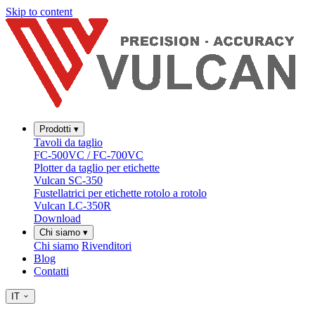
Skip to content
Prodotti
▾
Tavoli da taglio
FC-500VC / FC-700VC
Plotter da taglio per etichette
Vulcan SC-350
Fustellatrici per etichette rotolo a rotolo
Vulcan LC-350R
Download
Chi siamo
▾
Chi siamo
Rivenditori
Blog
Contatti
IT