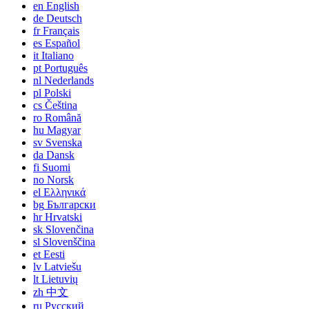
en
English
de
Deutsch
fr
Français
es
Español
it
Italiano
pt
Português
nl
Nederlands
pl
Polski
cs
Čeština
ro
Română
hu
Magyar
sv
Svenska
da
Dansk
fi
Suomi
no
Norsk
el
Ελληνικά
bg
Български
hr
Hrvatski
sk
Slovenčina
sl
Slovenščina
et
Eesti
lv
Latviešu
lt
Lietuvių
zh
中文
ru
Русский