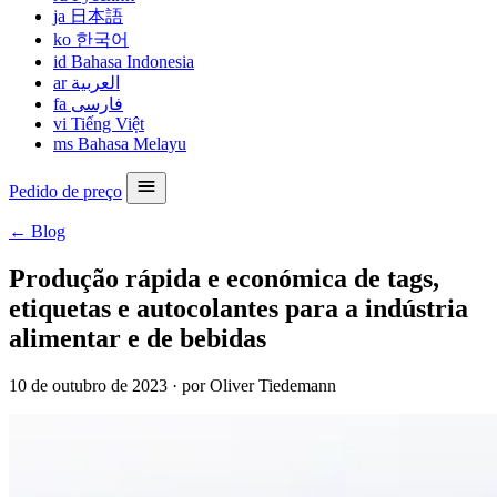
ja
日本語
ko
한국어
id
Bahasa Indonesia
ar
العربية
fa
فارسی
vi
Tiếng Việt
ms
Bahasa Melayu
Pedido de preço
← Blog
Produção rápida e económica de tags,
etiquetas e autocolantes para a indústria
alimentar e de bebidas
10 de outubro de 2023
·
por Oliver Tiedemann