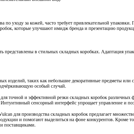
ва по уходу за кожей, часто требует привлекательной упаковк
оробок, которые улучшают имидж бренда и презентацию продукц
ть представлены в стильных складных коробках. Адаптация упа
ых изделий, таких как небольшие декоративные предметы или с
подчёркивающую особый случай.
ля точной и эффективной резки складных коробок различных ф
. Интуитивный сенсорный интерфейс упрощает управление и поз
ulcan для производства складных коробок предлагает множест
дукции и помогают выделиться на фоне конкурентов. Кроме тог
ми поставщиками.