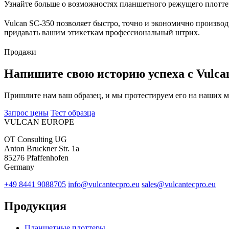
Узнайте больше о возможностях планшетного режущего плотте
Vulcan SC-350 позволяет быстро, точно и экономично произво
придавать вашим этикеткам профессиональный штрих.
Продажи
Напишите свою историю успеха с Vulca
Пришлите нам ваш образец, и мы протестируем его на наших 
Запрос цены
Тест образца
VULCAN
EUROPE
OT Consulting UG
Anton Bruckner Str. 1a
85276 Pfaffenhofen
Germany
+49 8441 9088705
info@vulcantecpro.eu
sales@vulcantecpro.eu
Продукция
Планшетные плоттеры