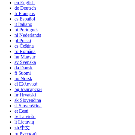
en
English
de
Deutsch
fr
Français
es
Español
it
Italiano
pt
Português
nl
Nederlands
pl
Polski
cs
Čeština
ro
Română
hu
Magyar
sv
Svenska
da
Dansk
fi
Suomi
no
Norsk
el
Ελληνικά
bg
Български
hr
Hrvatski
sk
Slovenčina
sl
Slovenščina
et
Eesti
lv
Latviešu
lt
Lietuvių
zh
中文
ru
Русский