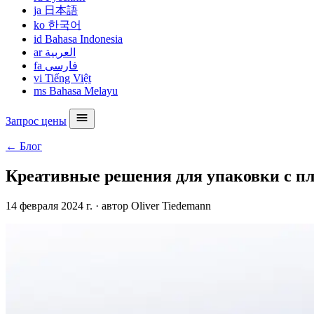
ja
日本語
ko
한국어
id
Bahasa Indonesia
ar
العربية
fa
فارسی
vi
Tiếng Việt
ms
Bahasa Melayu
Запрос цены
← Блог
Креативные решения для упаковки с 
14 февраля 2024 г.
·
автор Oliver Tiedemann