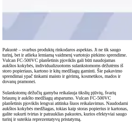
Pakuotė – svarbus produktų rinkodaros aspektas. Ji ne tik saugo
turinį, bet ir atlieka lemiamą vaidmenį vartotojo pirkimo sprendime.
Vulcan FC-500VC planšetinis pjoviklis gali būti naudojamas
aukštos kokybės, individualizuotoms sulankstomoms dėžutėms iš
storo popieriaus, kartono ir kitų medžiagų gaminti. Šie pakavimo
sprendimai ypač tinkami maisto ir gėrimų, kosmetikos, mados ir
dovanų pramonei.
Sulankstomų dėžučių gamyba reikalauja tikslių pjūvių, švarių
briaunų ir aukšto medžiagų atsparumo. Vulcan FC-500VC
planšetinis pjoviklis lengvai atitinka šiuos reikalavimus. Naudodami
aukštos kokybės medžiagas, tokias kaip storas popierius ir kartonas,
galite sukurti tvirtas ir patrauklias pakuotes, kurios efektyviai saugo
turinį ir suteikia reprezentatyvų pristatymą.