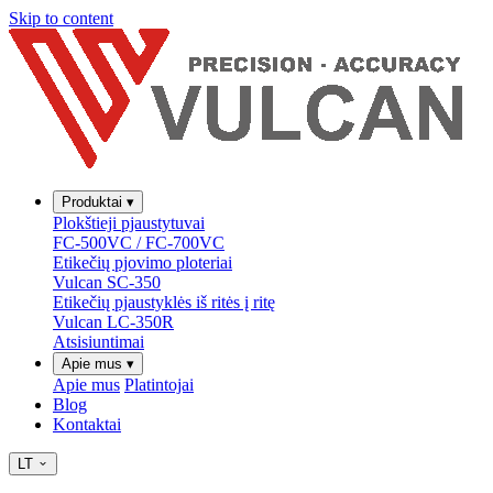
Skip to content
Produktai
▾
Plokštieji pjaustytuvai
FC-500VC / FC-700VC
Etikečių pjovimo ploteriai
Vulcan SC-350
Etikečių pjaustyklės iš ritės į ritę
Vulcan LC-350R
Atsisiuntimai
Apie mus
▾
Apie mus
Platintojai
Blog
Kontaktai
LT