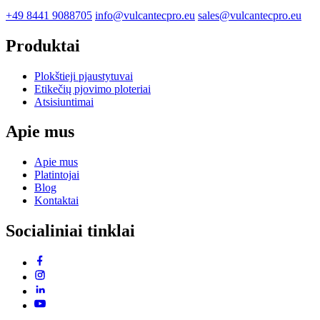
+49 8441 9088705
info@vulcantecpro.eu
sales@vulcantecpro.eu
Produktai
Plokštieji pjaustytuvai
Etikečių pjovimo ploteriai
Atsisiuntimai
Apie mus
Apie mus
Platintojai
Blog
Kontaktai
Socialiniai tinklai