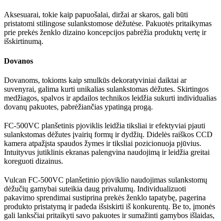
Aksesuarai, tokie kaip papuošalai, diržai ar skaros, gali būti
pristatomi stilingose sulankstomose dėžutėse. Pakuotės pritaikymas
prie prekės ženklo dizaino koncepcijos pabrėžia produktų vertę ir
išskirtinumą.
Dovanos
Dovanoms, tokioms kaip smulkūs dekoratyviniai daiktai ar
suvenyrai, galima kurti unikalias sulankstomas dėžutes. Skirtingos
medžiagos, spalvos ir apdailos technikos leidžia sukurti individualias
dovanų pakuotes, pabrėžiančias ypatingą progą.
FC-500VC planšetinis pjoviklis leidžia tiksliai ir efektyviai pjauti
sulankstomas dėžutes įvairių formų ir dydžių. Didelės raiškos CCD
kamera atpažįsta spaudos žymes ir tiksliai pozicionuoja pjūvius.
Intuityvus jutiklinis ekranas palengvina naudojimą ir leidžia greitai
koreguoti dizainus.
Vulcan FC-500VC planšetinio pjoviklio naudojimas sulankstomų
dėžučių gamybai suteikia daug privalumų. Individualizuoti
pakavimo sprendimai sustiprina prekės ženklo tapatybę, pagerina
produkto pristatymą ir padeda išsiskirti iš konkurentų. Be to, įmonės
gali lanksčiai pritaikyti savo pakuotes ir sumažinti gamybos išlaidas,