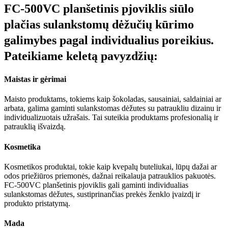
FC-500VC planšetinis pjoviklis siūlo
plačias sulankstomų dėžučių kūrimo
galimybes pagal individualius poreikius.
Pateikiame keletą pavyzdžių:
Maistas ir gėrimai
Maisto produktams, tokiems kaip šokoladas, sausainiai, saldainiai ar
arbata, galima gaminti sulankstomas dėžutes su patraukliu dizainu ir
individualizuotais užrašais. Tai suteikia produktams profesionalią ir
patrauklią išvaizdą.
Kosmetika
Kosmetikos produktai, tokie kaip kvepalų buteliukai, lūpų dažai ar
odos priežiūros priemonės, dažnai reikalauja patrauklios pakuotės.
FC-500VC planšetinis pjoviklis gali gaminti individualias
sulankstomas dėžutes, sustiprinančias prekės ženklo įvaizdį ir
produkto pristatymą.
Mada