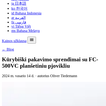
ja
日本語
ko
한국어
id
Bahasa Indonesia
ar
العربية
fa
فارسی
vi
Tiếng Việt
ms
Bahasa Melayu
Kainos užklausa
← Blog
Kūrybiški pakavimo sprendimai su FC-
500VC planšetiniu pjovikliu
2024 m. vasario 14 d.
·
autorius Oliver Tiedemann