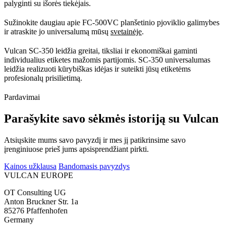
palyginti su išorės tiekėjais.
Sužinokite daugiau apie FC-500VC planšetinio pjoviklio galimybes
ir atraskite jo universalumą mūsų
svetainėje
.
Vulcan SC-350 leidžia greitai, tiksliai ir ekonomiškai gaminti
individualius etiketes mažomis partijomis. SC-350 universalumas
leidžia realizuoti kūrybiškas idėjas ir suteikti jūsų etiketėms
profesionalų prisilietimą.
Pardavimai
Parašykite savo sėkmės istoriją su Vulcan
Atsiųskite mums savo pavyzdį ir mes jį patikrinsime savo
įrenginiuose prieš jums apsisprendžiant pirkti.
Kainos užklausa
Bandomasis pavyzdys
VULCAN
EUROPE
OT Consulting UG
Anton Bruckner Str. 1a
85276 Pfaffenhofen
Germany