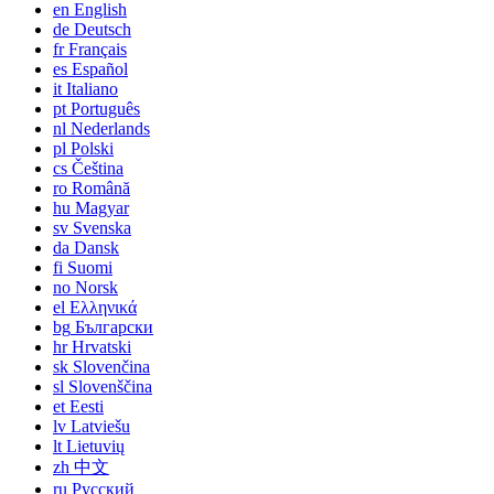
en
English
de
Deutsch
fr
Français
es
Español
it
Italiano
pt
Português
nl
Nederlands
pl
Polski
cs
Čeština
ro
Română
hu
Magyar
sv
Svenska
da
Dansk
fi
Suomi
no
Norsk
el
Ελληνικά
bg
Български
hr
Hrvatski
sk
Slovenčina
sl
Slovenščina
et
Eesti
lv
Latviešu
lt
Lietuvių
zh
中文
ru
Русский