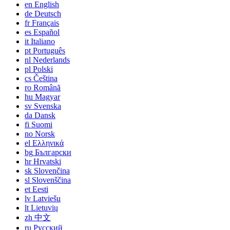
en
English
de
Deutsch
fr
Français
es
Español
it
Italiano
pt
Português
nl
Nederlands
pl
Polski
cs
Čeština
ro
Română
hu
Magyar
sv
Svenska
da
Dansk
fi
Suomi
no
Norsk
el
Ελληνικά
bg
Български
hr
Hrvatski
sk
Slovenčina
sl
Slovenščina
et
Eesti
lv
Latviešu
lt
Lietuvių
zh
中文
ru
Русский