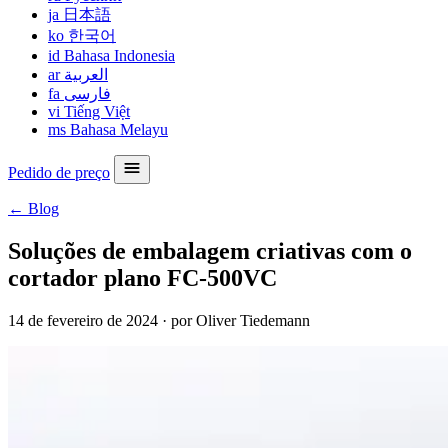
ja
日本語
ko
한국어
id
Bahasa Indonesia
ar
العربية
fa
فارسی
vi
Tiếng Việt
ms
Bahasa Melayu
Pedido de preço
← Blog
Soluções de embalagem criativas com o
cortador plano FC-500VC
14 de fevereiro de 2024
·
por Oliver Tiedemann