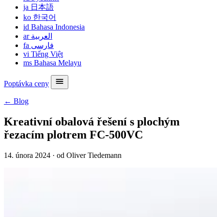
ja
日本語
ko
한국어
id
Bahasa Indonesia
ar
العربية
fa
فارسی
vi
Tiếng Việt
ms
Bahasa Melayu
Poptávka ceny
← Blog
Kreativní obalová řešení s plochým
řezacím plotrem FC-500VC
14. února 2024
·
od Oliver Tiedemann