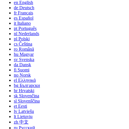
en
English
de
Deutsch
fr
Français
es
Español
it
Italiano
pt
Português
nl
Nederlands
pl
Polski
cs
Čeština
ro
Română
hu
Magyar
sv
Svenska
da
Dansk
fi
Suomi
no
Norsk
el
Ελληνικά
bg
Български
hr
Hrvatski
sk
Slovenčina
sl
Slovenščina
et
Eesti
lv
Latviešu
lt
Lietuvių
zh
中文
ru
Русский