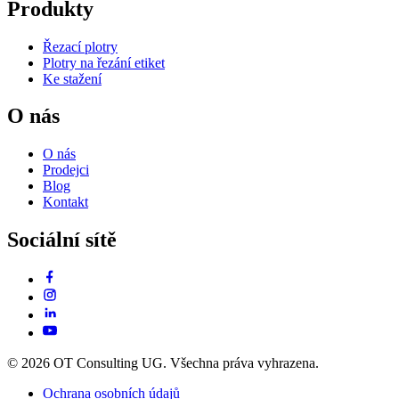
Produkty
Řezací plotry
Plotry na řezání etiket
Ke stažení
O nás
O nás
Prodejci
Blog
Kontakt
Sociální sítě
© 2026 OT Consulting UG. Všechna práva vyhrazena.
Ochrana osobních údajů