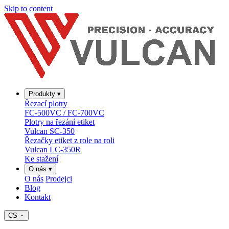
Skip to content
Produkty
▾
Řezací plotry
FC-500VC / FC-700VC
Plotry na řezání etiket
Vulcan SC-350
Řezačky etiket z role na roli
Vulcan LC-350R
Ke stažení
O nás
▾
O nás
Prodejci
Blog
Kontakt
CS