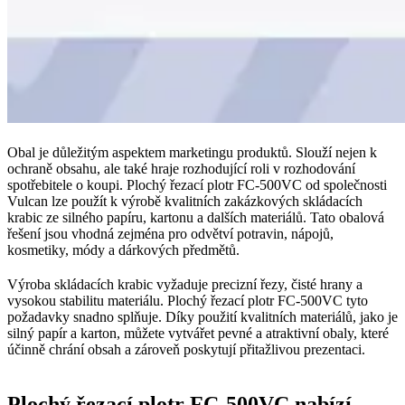
Obal je důležitým aspektem marketingu produktů. Slouží nejen k
ochraně obsahu, ale také hraje rozhodující roli v rozhodování
spotřebitele o koupi. Plochý řezací plotr FC-500VC od společnosti
Vulcan lze použít k výrobě kvalitních zakázkových skládacích
krabic ze silného papíru, kartonu a dalších materiálů. Tato obalová
řešení jsou vhodná zejména pro odvětví potravin, nápojů,
kosmetiky, módy a dárkových předmětů.
Výroba skládacích krabic vyžaduje precizní řezy, čisté hrany a
vysokou stabilitu materiálu. Plochý řezací plotr FC-500VC tyto
požadavky snadno splňuje. Díky použití kvalitních materiálů, jako je
silný papír a karton, můžete vytvářet pevné a atraktivní obaly, které
účinně chrání obsah a zároveň poskytují přitažlivou prezentaci.
Plochý řezací plotr FC-500VC nabízí