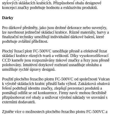
stylových skládacích krabicích. Přizpůsobení obalu designové
koncepci značky podtrhuje hodnotu a exkluzivitu produktů.
Dárky
Pro dárkové předměty, jako jsou drobné dekorace nebo suvenýry,
lze navrhnout jedinečné skládací krabice. Různé materiály, barvy a
finalizační techniky umožňují individuální dárkové balení, které
podtrhuje zvláštní příležitost.
Plochý řezací plotr FC-500VC umožňuje přesně a efektivně řezat
skládací krabice různých tvarů a velikostí. Díky vysokorozlišovací
CCD kameře jsou rozpoznávány tiskové značky a řezy jsou přesně
polohovány. Intuitivní dotykové rozhraní usnadňuje obsluhu a
umožňuje rychlé úpravy designů.
Použití plochého řezacího plotru FC-500VC od společnosti Vulcan
k výrobě skládacích krabic přináší řadu výhod. Zakázková obalová
řešení podtrhují identitu značky, zlepšují prezentaci produktů a
pomáhají odlišit se od konkurence. Firmy navíc mohou flexibilně
přizpůsobovat své obaly a snižovat výrobní náklady ve srovnání s
externími dodavateli.
Zjistěte více o možnostech plochého řezacího plotru FC-500VC a