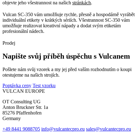
objevte jeho všestrannost na našich
stránkách
.
Vulcan SC-350 vám umožňuje rychle, přesně a hospodárně vyrábět
individuální etikety v krátkých sériích. Všestrannost SC-350 vám
umožňuje realizovat kreativní nápady a dodat svým etiketám
profesionální nádech.
Prodej
Napište svůj příběh úspěchu s Vulcanem
Pošlete nám svůj vzorek a my jej před vaším rozhodnutím o koupi
otestujeme na našich strojích.
Poptávka ceny
Test vzorku
VULCAN
EUROPE
OT Consulting UG
Anton Bruckner Str. 1a
85276 Pfaffenhofen
Germany
+49 8441 9088705
info@vulcantecpro.eu
sales@vulcantecpro.eu