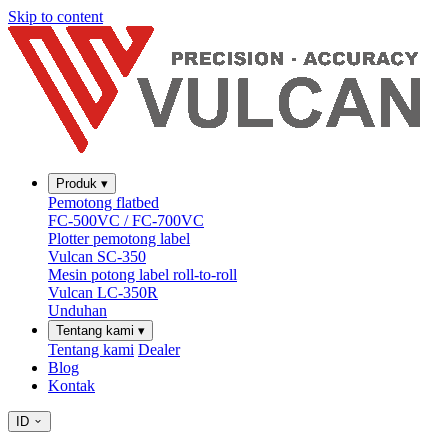
Skip to content
Produk
▾
Pemotong flatbed
FC-500VC / FC-700VC
Plotter pemotong label
Vulcan SC-350
Mesin potong label roll-to-roll
Vulcan LC-350R
Unduhan
Tentang kami
▾
Tentang kami
Dealer
Blog
Kontak
ID