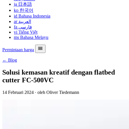
ja
日本語
ko
한국어
id
Bahasa Indonesia
ar
العربية
fa
فارسی
vi
Tiếng Việt
ms
Bahasa Melayu
Permintaan harga
← Blog
Solusi kemasan kreatif dengan flatbed
cutter FC-500VC
14 Februari 2024
·
oleh Oliver Tiedemann