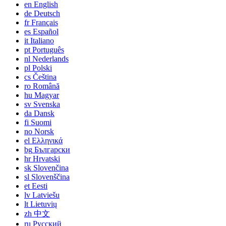
en
English
de
Deutsch
fr
Français
es
Español
it
Italiano
pt
Português
nl
Nederlands
pl
Polski
cs
Čeština
ro
Română
hu
Magyar
sv
Svenska
da
Dansk
fi
Suomi
no
Norsk
el
Ελληνικά
bg
Български
hr
Hrvatski
sk
Slovenčina
sl
Slovenščina
et
Eesti
lv
Latviešu
lt
Lietuvių
zh
中文
ru
Русский