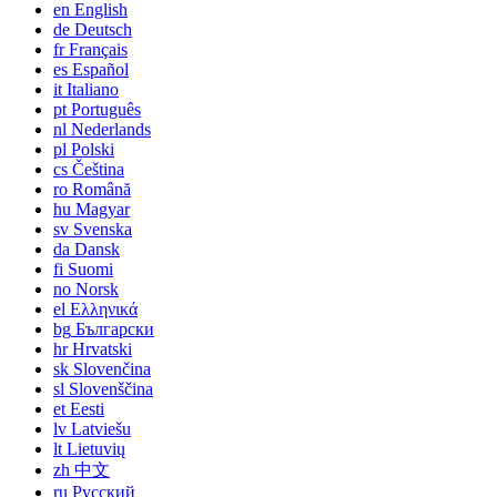
en
English
de
Deutsch
fr
Français
es
Español
it
Italiano
pt
Português
nl
Nederlands
pl
Polski
cs
Čeština
ro
Română
hu
Magyar
sv
Svenska
da
Dansk
fi
Suomi
no
Norsk
el
Ελληνικά
bg
Български
hr
Hrvatski
sk
Slovenčina
sl
Slovenščina
et
Eesti
lv
Latviešu
lt
Lietuvių
zh
中文
ru
Русский