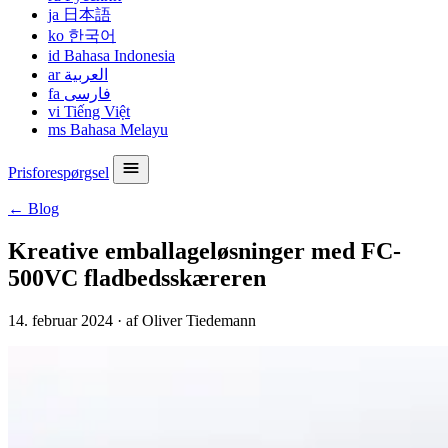
ja
日本語
ko
한국어
id
Bahasa Indonesia
ar
العربية
fa
فارسی
vi
Tiếng Việt
ms
Bahasa Melayu
Prisforespørgsel
← Blog
Kreative emballageløsninger med FC-
500VC fladbedsskæreren
14. februar 2024
·
af Oliver Tiedemann