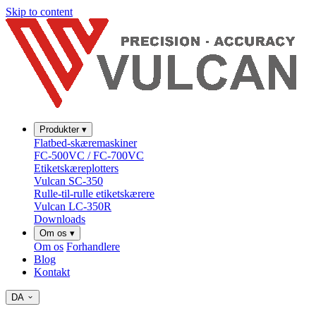
Skip to content
Produkter
▾
Flatbed-skæremaskiner
FC-500VC / FC-700VC
Etiketskæreplotters
Vulcan SC-350
Rulle-til-rulle etiketskærere
Vulcan LC-350R
Downloads
Om os
▾
Om os
Forhandlere
Blog
Kontakt
DA