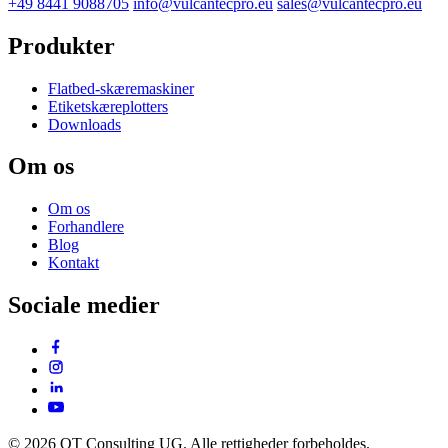
+49 8441 9088705
info@vulcantecpro.eu
sales@vulcantecpro.eu
Produkter
Flatbed-skæremaskiner
Etiketskæreplotters
Downloads
Om os
Om os
Forhandlere
Blog
Kontakt
Sociale medier
© 2026 OT Consulting UG. Alle rettigheder forbeholdes.