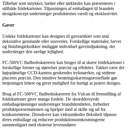
Tilbehør som smykker, bælter eller tørklæder kan præsenteres i
stilfulde foldekartoner. Tilpasningen af emballagen til brandets
designkoncept understreger produkternes værdi og eksklusivitet.
Gaver
Unikke foldekartoner kan designes til gaveartikler som små
dekorative genstande eller souvenirs. Forskellige materialer, farver
og finishingteknikker muliggør individuel gaveindpakning, der
understreger den særlige lejlighed.
FC-500VC fladbedsskæreren kan bruges til at skære foldekartoner i
forskellige former og størrelser præcist og effektivt. Takket være det
højopløselige CCD-kamera genkendes trykmærker, og snittene
placeres præcist. Den intuitive berøringsskærmsgrænseflade gør
betjeningen lettere og giver mulighed for hurtigt at justere designs.
Brug af FC-500VC fladbedsskæreren fra Vulcan til fremstilling af
foldekartoner giver mange fordele. De skræddersyede
emballageløsninger understreger brandidentiteten, forbedrer
produktpræsentationen og hjælper med at skille sig ud fra
konkurrenterne. Derudover kan virksomheder fleksibelt tilpasse
deres emballage og reducere produktionsomkostningerne
sammenlignet med eksterne leverandører.