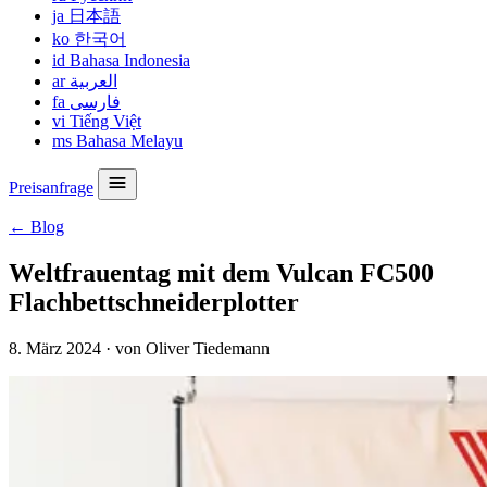
ja
日本語
ko
한국어
id
Bahasa Indonesia
ar
العربية
fa
فارسی
vi
Tiếng Việt
ms
Bahasa Melayu
Preisanfrage
← Blog
Weltfrauentag mit dem Vulcan FC500
Flachbettschneiderplotter
8. März 2024
·
von Oliver Tiedemann