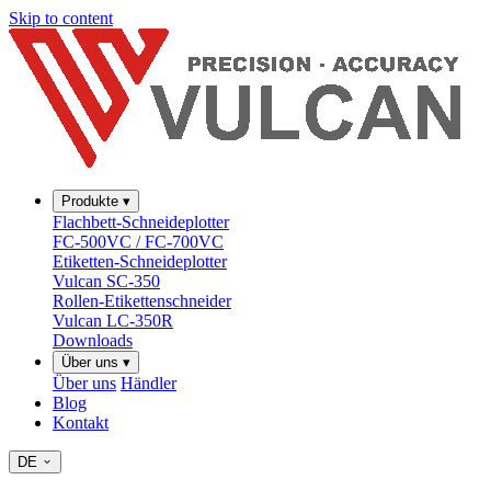
Skip to content
Produkte
▾
Flachbett-Schneideplotter
FC-500VC / FC-700VC
Etiketten-Schneideplotter
Vulcan SC-350
Rollen-Etikettenschneider
Vulcan LC-350R
Downloads
Über uns
▾
Über uns
Händler
Blog
Kontakt
DE