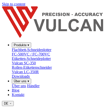
Skip to content
Produkte
▾
Flachbett-Schneideplotter
FC-500VC / FC-700VC
Etiketten-Schneideplotter
Vulcan SC-350
Rollen-Etikettenschneider
Vulcan LC-350R
Downloads
Über uns
▾
Über uns
Händler
Blog
Kontakt
DE