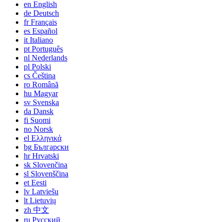
en
English
de
Deutsch
fr
Français
es
Español
it
Italiano
pt
Português
nl
Nederlands
pl
Polski
cs
Čeština
ro
Română
hu
Magyar
sv
Svenska
da
Dansk
fi
Suomi
no
Norsk
el
Ελληνικά
bg
Български
hr
Hrvatski
sk
Slovenčina
sl
Slovenščina
et
Eesti
lv
Latviešu
lt
Lietuvių
zh
中文
ru
Русский