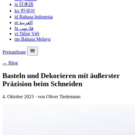
ja
日本語
ko
한국어
id
Bahasa Indonesia
ar
العربية
fa
فارسی
vi
Tiếng Việt
ms
Bahasa Melayu
Preisanfrage
← Blog
Basteln und Dekorieren mit äußerster
Präzision beim Schneiden
4. Oktober 2023
·
von Oliver Tiedemann