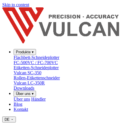
Skip to content
Produkte
▾
Flachbett-Schneideplotter
FC-500VC / FC-700VC
Etiketten-Schneideplotter
Vulcan SC-350
Rollen-Etikettenschneider
Vulcan LC-350R
Downloads
Über uns
▾
Über uns
Händler
Blog
Kontakt
DE