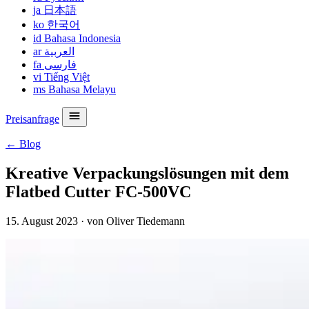
ja
日本語
ko
한국어
id
Bahasa Indonesia
ar
العربية
fa
فارسی
vi
Tiếng Việt
ms
Bahasa Melayu
Preisanfrage
← Blog
Kreative Verpackungslösungen mit dem
Flatbed Cutter FC-500VC
15. August 2023
·
von Oliver Tiedemann