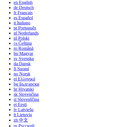
en
English
de
Deutsch
fr
Français
es
Español
it
Italiano
pt
Português
nl
Nederlands
pl
Polski
cs
Čeština
ro
Română
hu
Magyar
sv
Svenska
da
Dansk
fi
Suomi
no
Norsk
el
Ελληνικά
bg
Български
hr
Hrvatski
sk
Slovenčina
sl
Slovenščina
et
Eesti
lv
Latviešu
lt
Lietuvių
zh
中文
ru
Русский