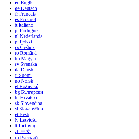
en
English
de
Deutsch
fr
Français
es
Español
it
Italiano
pt
Português
nl
Nederlands
pl
Polski
cs
Čeština
ro
Română
hu
Magyar
sv
Svenska
da
Dansk
fi
Suomi
no
Norsk
el
Ελληνικά
bg
Български
hr
Hrvatski
sk
Slovenčina
sl
Slovenščina
et
Eesti
lv
Latviešu
lt
Lietuvių
zh
中文
ru
Русский