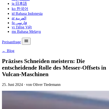
ja
日本語
ko
한국어
id
Bahasa Indonesia
ar
العربية
fa
فارسی
vi
Tiếng Việt
ms
Bahasa Melayu
Preisanfrage
← Blog
Präzises Schneiden meistern: Die
entscheidende Rolle des Messer-Offsets in
Vulcan-Maschinen
25. Juni 2024
·
von Oliver Tiedemann