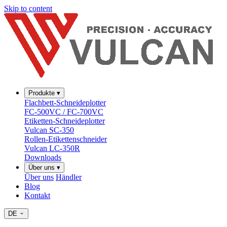
Skip to content
Produkte
▾
Flachbett-Schneideplotter
FC-500VC / FC-700VC
Etiketten-Schneideplotter
Vulcan SC-350
Rollen-Etikettenschneider
Vulcan LC-350R
Downloads
Über uns
▾
Über uns
Händler
Blog
Kontakt
DE