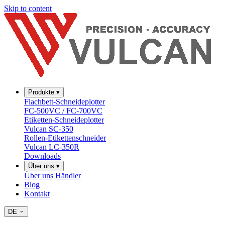
Skip to content
Produkte
▾
Flachbett-Schneideplotter
FC-500VC / FC-700VC
Etiketten-Schneideplotter
Vulcan SC-350
Rollen-Etikettenschneider
Vulcan LC-350R
Downloads
Über uns
▾
Über uns
Händler
Blog
Kontakt
DE