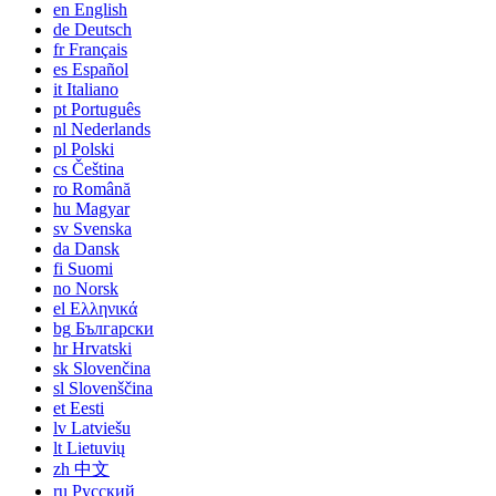
en
English
de
Deutsch
fr
Français
es
Español
it
Italiano
pt
Português
nl
Nederlands
pl
Polski
cs
Čeština
ro
Română
hu
Magyar
sv
Svenska
da
Dansk
fi
Suomi
no
Norsk
el
Ελληνικά
bg
Български
hr
Hrvatski
sk
Slovenčina
sl
Slovenščina
et
Eesti
lv
Latviešu
lt
Lietuvių
zh
中文
ru
Русский