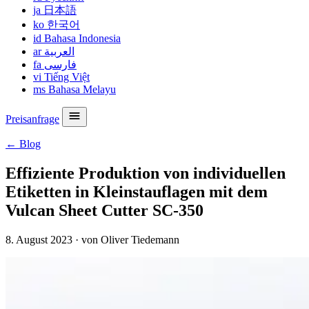
ja
日本語
ko
한국어
id
Bahasa Indonesia
ar
العربية
fa
فارسی
vi
Tiếng Việt
ms
Bahasa Melayu
Preisanfrage
← Blog
Effiziente Produktion von individuellen
Etiketten in Kleinstauflagen mit dem
Vulcan Sheet Cutter SC-350
8. August 2023
·
von Oliver Tiedemann