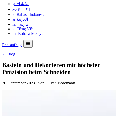
ja
日本語
ko
한국어
id
Bahasa Indonesia
ar
العربية
fa
فارسی
vi
Tiếng Việt
ms
Bahasa Melayu
Preisanfrage
← Blog
Basteln und Dekorieren mit höchster
Präzision beim Schneiden
26. September 2023
·
von Oliver Tiedemann