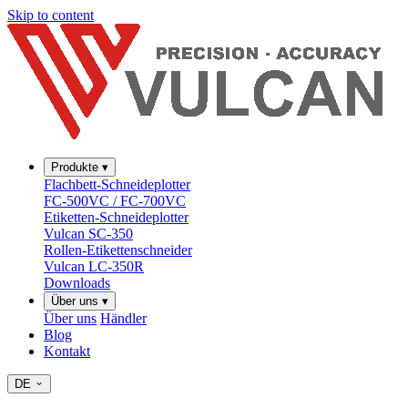
Skip to content
Produkte
▾
Flachbett-Schneideplotter
FC-500VC / FC-700VC
Etiketten-Schneideplotter
Vulcan SC-350
Rollen-Etikettenschneider
Vulcan LC-350R
Downloads
Über uns
▾
Über uns
Händler
Blog
Kontakt
DE