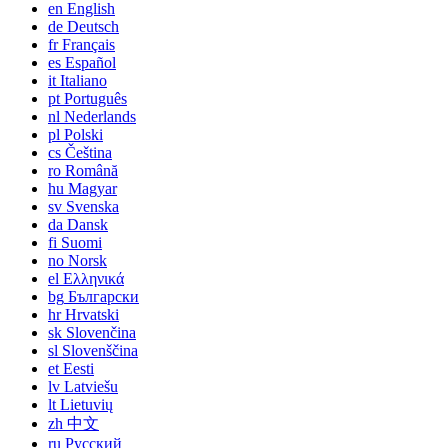
en
English
de
Deutsch
fr
Français
es
Español
it
Italiano
pt
Português
nl
Nederlands
pl
Polski
cs
Čeština
ro
Română
hu
Magyar
sv
Svenska
da
Dansk
fi
Suomi
no
Norsk
el
Ελληνικά
bg
Български
hr
Hrvatski
sk
Slovenčina
sl
Slovenščina
et
Eesti
lv
Latviešu
lt
Lietuvių
zh
中文
ru
Русский